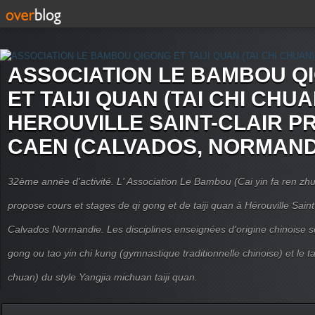
ASSOCIATION LE BAMBOU Q
ET TAIJI QUAN (TAI CHI CHUA
HEROUVILLE SAINT-CLAIR P
CAEN (CALVADOS, NORMAND
32ème année d'activité. L' Association Le Bambou (Cai yin fa ren
propose cours et stages de qi gong et de taiji quan à Hérouville Sain
Calvados Normandie. Les disciplines enseignées d'origine chinoise son
gong ou tao yin chi kung (gymnastique traditionnelle chinoise) et le tai
chuan) du style Yangjia michuan taiji quan.