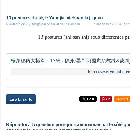
13 postures du style Yangjia michuan taiji quan
5 Octobre 2023
, Rédigé par Association Le Bambou
Publié dans
#VIDEOS : shi
13 postures (shi san shi) sous différentes p
楊家秘傳太極拳：13勢 - 陳永曜演示(國家級教練&裁判
https://www.youtube
Lire la suite
Repost
Répondre à la question pourquoi commencer par le côté gau