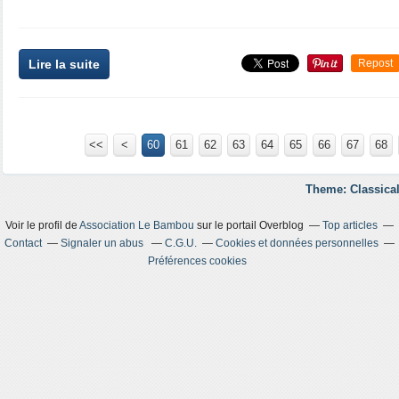
Lire la suite
Repost
<<
<
10
20
30
40
50
60
61
62
63
64
65
66
67
68
Theme: Classical
Voir le profil de
Association Le Bambou
sur le portail Overblog
Top articles
Contact
Signaler un abus
C.G.U.
Cookies et données personnelles
Préférences cookies