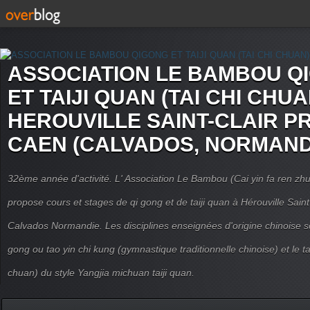
ASSOCIATION LE BAMBOU Q
ET TAIJI QUAN (TAI CHI CHUA
HEROUVILLE SAINT-CLAIR P
CAEN (CALVADOS, NORMAND
32ème année d'activité. L' Association Le Bambou (Cai yin fa ren
propose cours et stages de qi gong et de taiji quan à Hérouville Sain
Calvados Normandie. Les disciplines enseignées d'origine chinoise son
gong ou tao yin chi kung (gymnastique traditionnelle chinoise) et le tai
chuan) du style Yangjia michuan taiji quan.