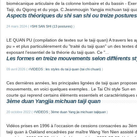
biomécanique articulaire de la colonne lombaire et du bassin - Exerc
Taiji, du Qigong et du yoga. C.Jeanmougin Yangjia michuan taiji qua
Aspects théoriques du shi san shi ou treize postures
24 mars 2024 ( #
SHI SAN SHI (13 postures)
)
LE QUAN PU (compilation de textes sur le taiji quan) A travers les
pu » et plus particulièrement du "traité du taiji quan" un des textes 
exposant l’essentiel de la théorie du taiji quan. Ce "...
Les formes en treize mouvements selon différents sty
09 avril 2026 ( #
VIDEOS : les styles du tai ji quan (tai chi chuan)
)
Ces dernières années, les principales lignées de taiji quan propos
mouvements, en voici quelques exemples.. Le Tai Chi style Sun en
courte qui reprend certains éléments essentiels et caractéristiques d
3ème duan Yangjia michuan taiji quan
20 octobre 2022 ( #
VIDEOS ; 3ème duan Yang jia michuan taijiquan
)
Vidéos prises en 1996 à l’occasion de cessions consacrées au 3è
taiji quan à Oakland encadrées par maître Wang Yen Nien assisté d