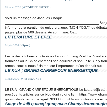
05 mars 2018 ( #
REVUE DE PRESSE
)
Voici un message de Jacques Choque
_________________________________________________ Bonjour, j
informer de la parution du guide pratique: "MON YOGA", du débuta
pages, plus de 500 dessins. Au sommaire: Ce...
LITTERATURE ET EPEE
01 juin 2024 ( #
épee
)
Les textes attribués aux taoïstes Lao Zi, Zhuang Zi et Lie Zi ont été
troublées où la Chine cherchait son équilibre et son unité. On y tro
armes, ceux-ci nous éclairent sur l’importance qu’on donnait aux...
LE KUA ; GRAND CARREFOUR ENERGETIQUE
11 mai 2026 ( #
REFLEXIONS
)
LE KUA ; GRAND CARREFOUR ENERGETIQUE Le kua a déjà été a
précédents articles sur ce blog dont voici le lien : https://www.lebam
quoi-instantane-d-un-stage-67033080.html Nous continuons à explor
Stage de taiji quan/qi gong avec Claudy Jeanmougin l