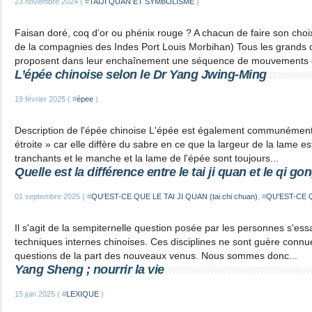
23 novembre 2024 ( #
TAIJI QUAN ET SYMBOLISME
)
Faisan doré, coq d’or ou phénix rouge ? A chacun de faire son choi
de la compagnies des Indes Port Louis Morbihan) Tous les grands c
proposent dans leur enchaînement une séquence de mouvements e
L’épée chinoise selon le Dr Yang Jwing-Ming
19 février 2025 ( #
épee
)
Description de l'épée chinoise L'épée est également communément
étroite » car elle diffère du sabre en ce que la largeur de la lame es
tranchants et le manche et la lame de l'épée sont toujours...
Quelle est la différence entre le tai ji quan et le qi go
01 septembre 2025 ( #
QU'EST-CE QUE LE TAI JI QUAN (tai chi chuan)
, #
QU'EST-CE 
Il s'agit de la sempiternelle question posée par les personnes s'ess
techniques internes chinoises. Ces disciplines ne sont guère conn
questions de la part des nouveaux venus. Nous sommes donc...
Yang Sheng ; nourrir la vie
15 juin 2025 ( #
LEXIQUE
)