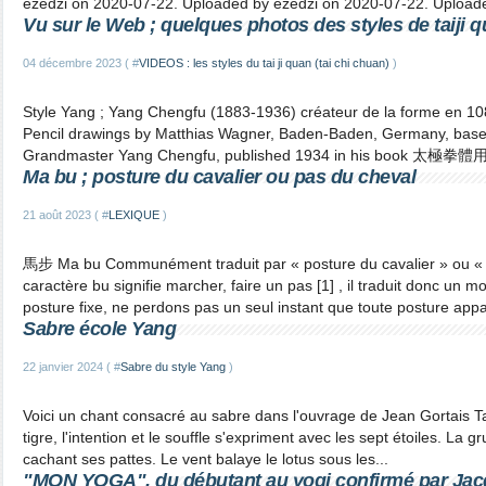
ezedzi on 2020-07-22. Uploaded by ezedzi on 2020-07-22. Uploade
Vu sur le Web ; quelques photos des styles de taiji 
04 décembre 2023 ( #
VIDEOS : les styles du tai ji quan (tai chi chuan)
)
Style Yang ; Yang Chengfu (1883-1936) créateur de la forme en 1
Pencil drawings by Matthias Wagner, Baden-Baden, Germany, base
Grandmaster Yang Chengfu, published 1934 in his book 太極拳體用全
Ma bu ; posture du cavalier ou pas du cheval
21 août 2023 ( #
LEXIQUE
)
馬步 Ma bu Communément traduit par « posture du cavalier » ou « p
caractère bu signifie marcher, faire un pas [1] , il traduit donc un
posture fixe, ne perdons pas un seul instant que toute posture appar
Sabre école Yang
22 janvier 2024 ( #
Sabre du style Yang
)
Voici un chant consacré au sabre dans l'ouvrage de Jean Gortais Ta
tigre, l'intention et le souffle s'expriment avec les sept étoiles. La 
cachant ses pattes. Le vent balaye le lotus sous les...
"MON YOGA", du débutant au yogi confirmé par Ja