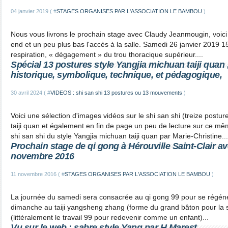
04 janvier 2019 ( #
STAGES ORGANISES PAR L'ASSOCIATION LE BAMBOU
)
Nous vous livrons le prochain stage avec Claudy Jeanmougin, voici 
end et un peu plus bas l'accès à la salle. Samedi 26 janvier 2019 1
respiration, « dégagement » du trou thoracique supérieur....
Spécial 13 postures style Yangjia michuan taiji quan 
historique, symbolique, technique, et pédagogique,
30 avril 2024 ( #
VIDEOS : shi san shi 13 postures ou 13 mouvements
)
Voici une sélection d'images vidéos sur le shi san shi (treize postu
taiji quan et également en fin de page un peu de lecture sur ce 
shi san shi du style Yangjia michuan taiji quan par Marie-Christine...
Prochain stage de qi gong à Hérouville Saint-Clair av
novembre 2016
11 novembre 2016 ( #
STAGES ORGANISES PAR L'ASSOCIATION LE BAMBOU
)
La journée du samedi sera consacrée au qi gong 99 pour se régénére
dimanche au taiji yangsheng zhang (forme du grand bâton pour la s
(littéralement le travail 99 pour redevenir comme un enfant)...
Vu sur le web ; sabre style Yang par H.Marest