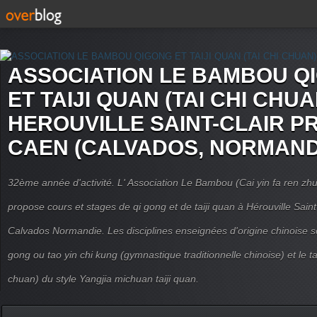
ASSOCIATION LE BAMBOU Q
ET TAIJI QUAN (TAI CHI CHUA
HEROUVILLE SAINT-CLAIR P
CAEN (CALVADOS, NORMAND
32ème année d'activité. L' Association Le Bambou (Cai yin fa ren
propose cours et stages de qi gong et de taiji quan à Hérouville Sain
Calvados Normandie. Les disciplines enseignées d'origine chinoise son
gong ou tao yin chi kung (gymnastique traditionnelle chinoise) et le tai
chuan) du style Yangjia michuan taiji quan.