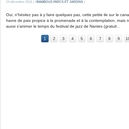
24 décembre 2016 ( #
BAMBOUS PARCS ET JARDINS
)
Oui, n'hésitez pas à y faire quelques pas, cette petite ile sur le can
havre de paix propice à la promenade et à la contemplation, mais 
aussi s'animer le temps du festival de jazz de Nantes (gratuit...
1
2
3
4
5
6
7
8
9
1