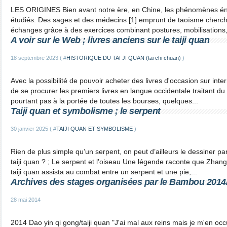
LES ORIGINES Bien avant notre ère, en Chine, les phénomènes éner
étudiés. Des sages et des médecins [1] emprunt de taoïsme cherch
échanges grâce à des exercices combinant postures, mobilisations
A voir sur le Web ; livres anciens sur le taiji quan
18 septembre 2023 ( #
HISTORIQUE DU TAI JI QUAN (tai chi chuan)
)
Avec la possibilité de pouvoir acheter des livres d'occasion sur inter
de se procurer les premiers livres en langue occidentale traitant du 
pourtant pas à la portée de toutes les bourses, quelques...
Taiji quan et symbolisme ; le serpent
30 janvier 2025 ( #
TAIJI QUAN ET SYMBOLISME
)
Rien de plus simple qu’un serpent, on peut d’ailleurs le dessiner p
taiji quan ? ; Le serpent et l’oiseau Une légende raconte que Zhang
taiji quan assista au combat entre un serpent et une pie,...
Archives des stages organisées par le Bambou 2014
28 mai 2014
2014 Dao yin qi gong/taiji quan "J'ai mal aux reins mais je m'en occ