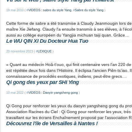
19 mai 2010 ( #
VIDEOS : sabre du style Yang
, #
Sabre du style Yang
)
Cette forme de sabre a été transmise à Claudy Jeanmougin lors de
maître Xie Jiefang. Claudy l'a ensuite transmis à ses élèves, à l'écol
aussi au collège européen du Yangjia michuan taiji quan. Grâce...
Le WU QIN XI Du Docteur Hua Tuo
20 novembre 2023 ( #
LEXIQUE
)
« Quant au médecin Hoâ-t’ouo, qui finit centenaire vers l’an 220 de 
est répétée deux fois dans l’Histoire. Il éclipsa l’ancien Piên-ts’iao. 
connaissance de procédés exotiques, indiens, peut-être grecs....
Qi gong des yeux par SHI Ying
10 mai 2022 ( #
VIDEOS : Daoyin yangsheng gong
)
Qi Gong pour renforcer les yeux du daoyin yangsheng gong du pr
Association Racines du Ciel : Qi Gong pour renforcer les yeux, trè
travaillant sur les écrans Enchaînement proposé par l'association R
Découvrez l'ile de Versailles à Nantes !