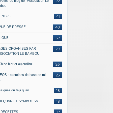
velles du blog de l'Association Le
72
mbou
 INFOS
41
VUE DE PRESSE
40
XIQUE
37
AGES ORGANISES PAR
29
ASSOCIATION LE BAMBOU
hine hier et aujoud'hui
26
EOS : exercices de base de tui
23
u
siques du taiji quan
18
IJI QUAN ET SYMBOLISME
18
s RECETTES
17