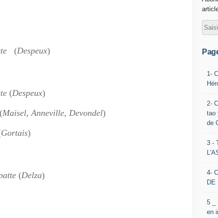
articl
te
(
Despeux
)
Pag
1- 
Hér
te
(
Despeux
)
2- 
(
Maisel, Anneville, Devondel
)
tao 
de 
(
Gortais
)
3 
L'
4- 
patte
(
Delza
)
DE 
5 _
en 
_________________________________