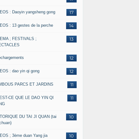
EOS : Daoyin yangsheng gong
17
EOS : 13 gestes de la perche
14
EMA ; FESTIVALS ;
13
ECTACLES
échargements
12
EOS : dao yin qi gong
12
MBOUS PARCS ET JARDINS
11
EST-CE QUE LE DAO YIN QI
11
NG
TORIQUE DU TAI JI QUAN (tai
10
 chuan)
EOS ; 3ème duan Yang jia
10