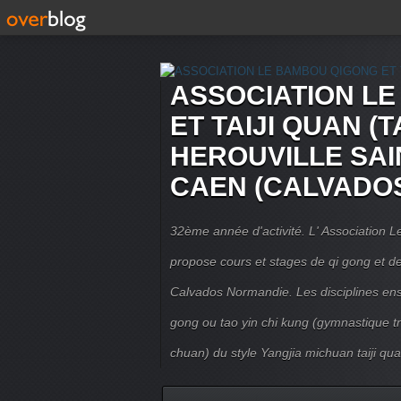
ASSOCIATION L
ET TAIJI QUAN (T
HEROUVILLE SAI
CAEN (CALVADO
32ème année d'activité. L' Association
propose cours et stages de qi gong et de 
Calvados Normandie. Les disciplines ense
gong ou tao yin chi kung (gymnastique trad
chuan) du style Yangjia michuan taiji qua