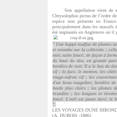
Son appellation vient de 
Chrysolophus pictus de l’ordre de
espèce non présente en France
principalement dans les massifs
été implantés en Angleterre où il y
" Une huppe touffue de plumes un 
et retombe sur la collerette ; ce
noir, satin foncé, de façon à form
du haut du dos, en grande partie
bordées de noir. Il a le bas du do
vif ; la face, le menton, les côté
rouge-safran vif ; les couvertur
d'un brun rougeâtre, bordées de
bords plus clairs ; les plumes 
brunâtre ; les longues et étroit
foncé. L'oeil est jaune doré, le 
"
LES VOYAGES DUNE HIRON
(A. DUBOIS -1886)