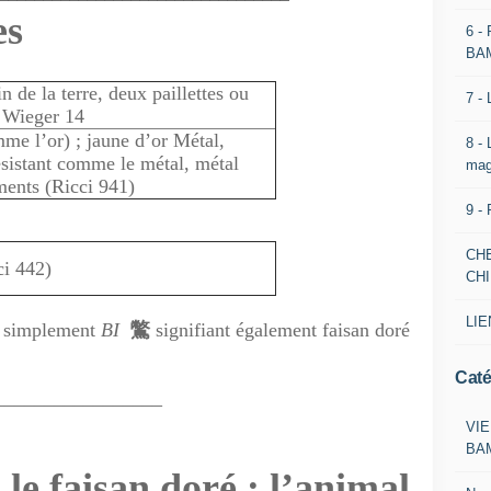
es
6 -
BA
n de la terre, deux paillettes ou
7 -
) Wieger 14
me l’or) ; jaune d’or Métal,
8 -
ésistant comme le métal, métal
mag
ments (Ricci 941)
9 -
CH
ci 442)
CH
LIE
s simplement
BI
鷩
signifiant également faisan doré
Caté
_________________
VIE
BA
le faisan doré : l’animal