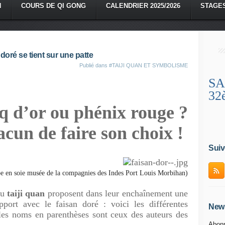
N
COURS DE QI GONG
CALENDRIER 2025/2026
STAGE
 doré se tient sur une patte
Publié dans
#TAIJI QUAN ET SYMBOLISME
SA
32
q d’or ou phénix rouge ?
acun de faire son choix !
Suiv
obe en soie musée de la compagnies des Indes Port Louis Morbihan)
du
taiji quan
proposent dans leur enchaînement une
ort avec le faisan doré : voici les différentes
News
les noms en parenthèses sont ceux des auteurs des
Abonn