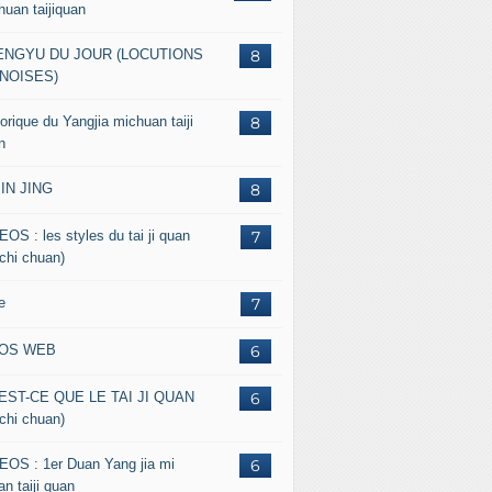
huan taijiquan
ENGYU DU JOUR (LOCUTIONS
8
NOISES)
orique du Yangjia michuan taiji
8
n
JIN JING
8
EOS : les styles du tai ji quan
7
 chi chuan)
e
7
FOS WEB
6
EST-CE QUE LE TAI JI QUAN
6
 chi chuan)
EOS : 1er Duan Yang jia mi
6
n taiji quan