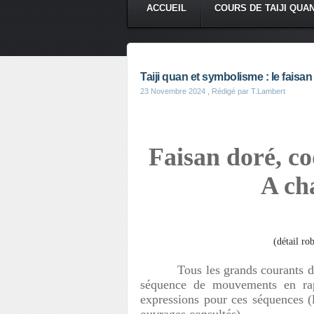
ACCUEIL
COURS DE TAIJI QUA
Taiji quan et symbolisme : le faisan
23 Novembre 2024
, Rédigé par T.Lambert
Faisan doré, co
A ch
(détail r
Tous les grands courants 
séquence de mouvements en rapp
expressions pour ces séquences (