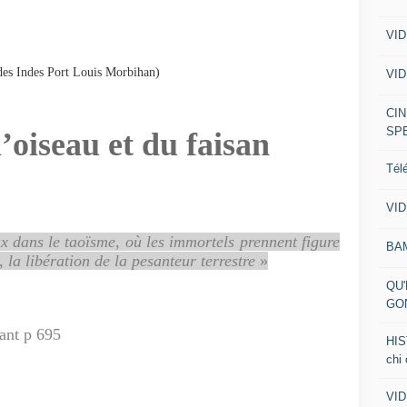
VID
des Indes Port Louis Morbihan)
VID
CIN
SP
’oiseau et du faisan
Tél
VID
ux dans le taoïsme, où les immortels prennent figure
BA
, la libération de la pesanteur terrestre
»
QU'
GO
ant p 695
HIS
chi
VID