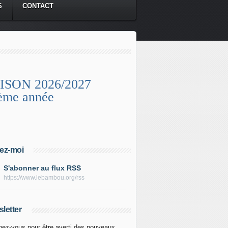
S
CONTACT
ISON 2026/2027
ème année
ez-moi
S'abonner au flux RSS
https://www.lebambou.org/rss
letter
ez-vous pour être averti des nouveaux