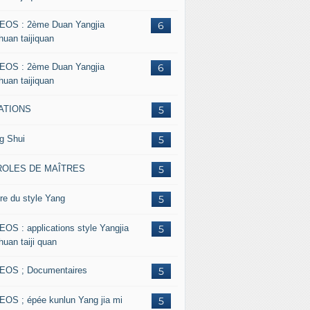
EOS : 2ème Duan Yangjia
6
huan taijiquan
EOS : 2ème Duan Yangjia
6
huan taijiquan
ATIONS
5
g Shui
5
ROLES DE MAÎTRES
5
re du style Yang
5
EOS : applications style Yangjia
5
huan taiji quan
EOS ; Documentaires
5
EOS ; épée kunlun Yang jia mi
5