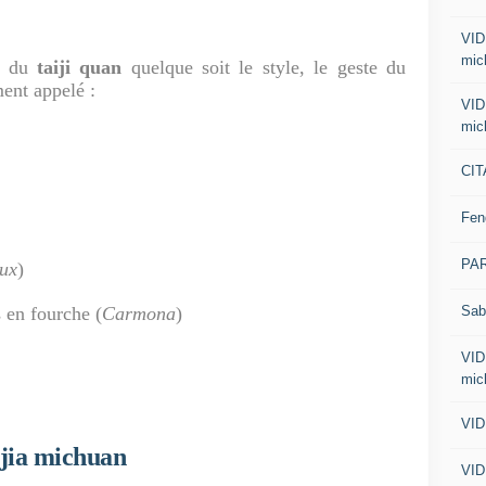
VID
mic
t du
taiji quan
quelque soit le style, le geste du
ment appelé :
VID
mic
CIT
Fen
PA
ux
)
Sab
 en fourche (
Carmona
)
VID
mic
VID
jia michuan
VID