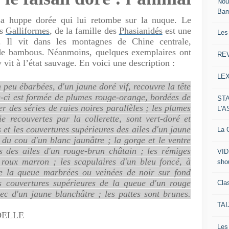
Nou
Ba
sa huppe dorée qui lui retombe sur la nuque. Le
s
Galliformes
, de la famille des
Phasianidés
est une
Les
. Il vit dans les montagnes de Chine centrale,
 de bambous. Néanmoins, quelques exemplaires ont
RE
 vit à l’état sauvage. En voici une description :
LE
peu ébarbées, d'un jaune doré vif, recouvre la tête
lle-ci est formée de plumes rouge-orange, bordées de
ST
er des séries de raies noires parallèles ; les plumes
L'
 recouvertes par la collerette, sont vert-doré et
s et les couvertures supérieures des ailes d'un jaune
La C
s du cou d'un blanc jaunâtre ; la gorge et le ventre
es des ailes d'un rouge-brun châtain ; les rémiges
VID
 roux marron ; les scapulaires d'un bleu foncé, à
sho
de la queue marbrées ou veinées de noir sur fond
es couvertures supérieures de la queue d'un rouge
Clas
bec d'un jaune blanchâtre ; les pattes sont brunes.
TA
DELLE
Le