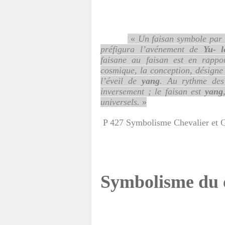
«
Un faisan symbole par 
préfigura l’avénement de
Yu- l
faisane au faisan est en rappor
cosmique, la conception, désigne a
l’éveil de
yang
. Au rythme des 
inversement ; le faisan est
yang
universels.
»
P 427 Symbolisme Chevalier et 
Symbolisme du c