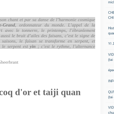
mic
CH
CHI
son chant et par sa danse
de l’harmonie cosmique
e-Grand
, ordonnateur du monde. L’appel de la
Hist
t avec le tonnerre, le printemps, l’ébranlement
qua
ussi le bruit d’ailes des faisans, c’est le signe de
saisons, le faisan se transforme en serpent, et
YI 
, le serpent est
yin
; c’est le rythme, l’alternance
VID
(tai
Gheerbrant
épe
IN
oq d'or et taiji quan
QU'
(tai
VID
chua