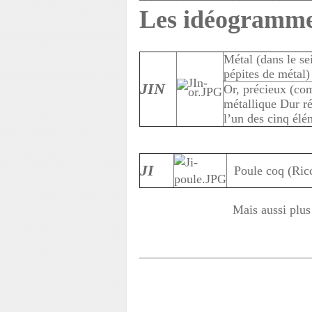
Les idéogramm
Métal (dans le sei
pépites de métal
JIN
Or, précieux (com
métallique Dur r
l’un des cinq élé
JI
Poule coq (Ric
Mais aussi plu
___________________________