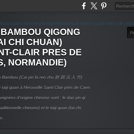
E BAMBOU QIGONG
AI CHI CHUAN)
NT-CLAIR PRES DE
S, NORMANDIE)
 Le Bambou (Cai yin fa ren zhu 財 因 法 人 竹)
taiji quan à Hérouville Saint Clair près de Caen
ignées d'origine chinoise sont : le dao yin qi
itionnelle chinoise) et le taiji quan (tai chi
n.