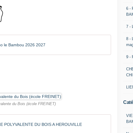
6 -

BA
7 -
8 -
mag
so le Bambou 2026 2027
9 -
CH
CH
LIE
Caté
valente du Bois (école FREINET)
VIE
BA
E POLYVALENTE DU BOIS A HEROUVILLE