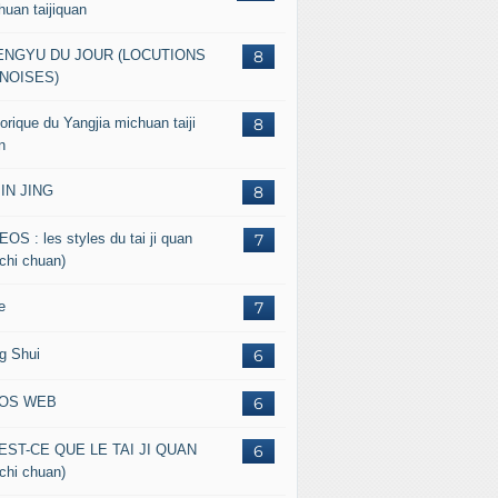
huan taijiquan
ENGYU DU JOUR (LOCUTIONS
8
NOISES)
orique du Yangjia michuan taiji
8
n
JIN JING
8
EOS : les styles du tai ji quan
7
 chi chuan)
e
7
g Shui
6
FOS WEB
6
EST-CE QUE LE TAI JI QUAN
6
 chi chuan)