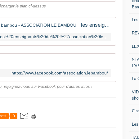
Nou
écharger le plan ci-dessus
Ba
Les
les enseignants de l'association le bambou - ASSOCIATION LE BAMBOU
RE
http://www.lebambou.org/page-list/les%20enseignants%20de%20l%27association%20le%20bambou
LE
ST
L'
https://www.facebook.com/association.lebambou/
La C
rejoignez-nous sur Facebook pour d'autres infos !
VID
sho
Clas
post
0
Le
TA