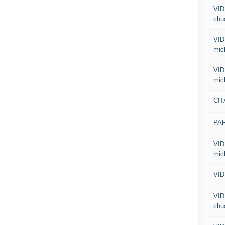
VID
chua
VID
mic
VID
mic
CIT
PA
VID
mic
VID
VID
chua