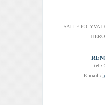
SALLE POLYVAL
HERO
REN
te
l :
E-mail
:
l