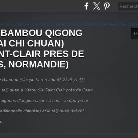
E BAMBOU QIGONG
AI CHI CHUAN)
NT-CLAIR PRES DE
S, NORMANDIE)
 Le Bambou (Cai yin fa ren zhu 財 因 法 人 竹)
taiji quan à Hérouville Saint Clair près de Caen
ignées d'origine chinoise sont : le dao yin qi
itionnelle chinoise) et le taiji quan (tai chi
n.