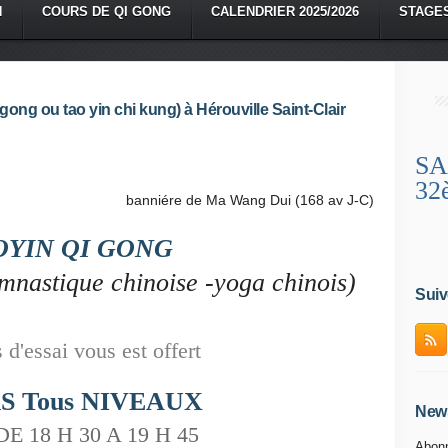
N
COURS DE QI GONG
CALENDRIER 2025/2026
STAGE
ng ou tao yin chi kung) à Hérouville Saint-Clair
SA
32
banniére de Ma Wang Dui (168 av J-C)
OYIN QI GONG
mnastique chinoise -yoga chinois)
Suiv
 d'essai vous est offert
S Tous NIVEAUX
News
 DE
18 H 30 A 19 H 45
Abonn