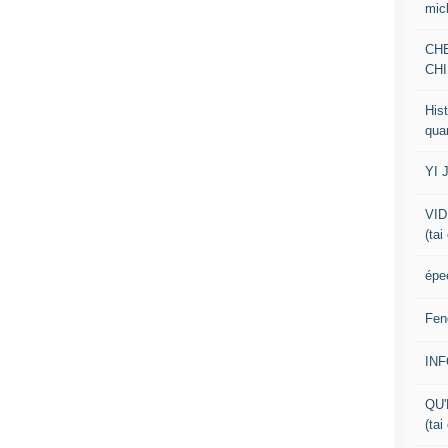
mic
CH
CHI
Hist
qua
YI 
VID
(tai
épe
Fen
IN
QU'
(tai