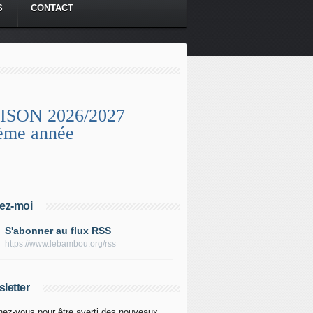
S
CONTACT
ISON 2026/2027
ème année
ez-moi
S'abonner au flux RSS
https://www.lebambou.org/rss
letter
ez-vous pour être averti des nouveaux