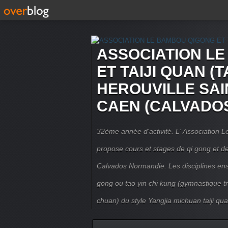
ASSOCIATION L
ET TAIJI QUAN (T
HEROUVILLE SAI
CAEN (CALVADO
32ème année d'activité. L' Association
propose cours et stages de qi gong et de 
Calvados Normandie. Les disciplines ense
gong ou tao yin chi kung (gymnastique trad
chuan) du style Yangjia michuan taiji qua