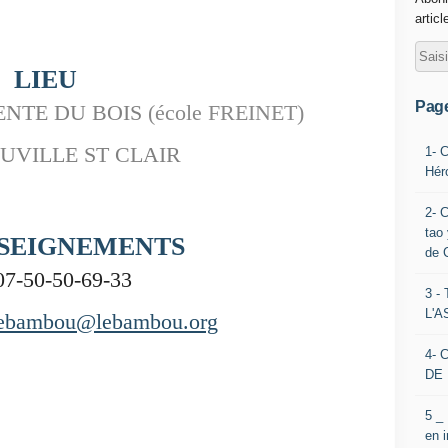
articl
LIEU
Pag
ENTE DU BOIS
(école FREINET)
UVILLE ST CLAIR
1- 
Hér
2- 
tao 
SEIGNEMENTS
de 
07-50-50-69-33
3 
L'
ebambou@lebambou.org
4- 
DE 
5 _
en 