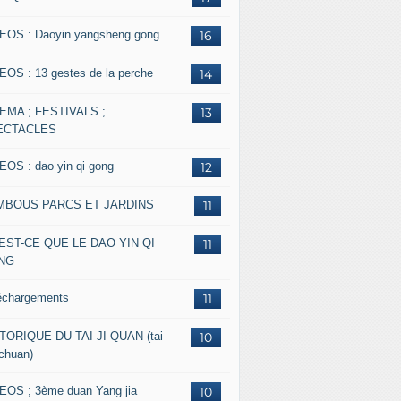
EOS : Daoyin yangsheng gong
16
EOS : 13 gestes de la perche
14
EMA ; FESTIVALS ;
13
ECTACLES
EOS : dao yin qi gong
12
MBOUS PARCS ET JARDINS
11
EST-CE QUE LE DAO YIN QI
11
NG
échargements
11
TORIQUE DU TAI JI QUAN (tai
10
 chuan)
EOS ; 3ème duan Yang jia
10