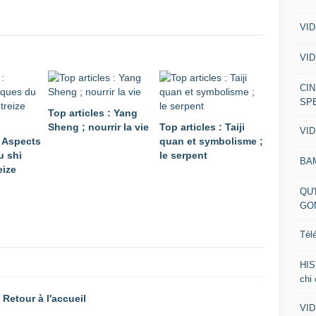
VID
VID
CIN
SP
Top articles : Yang
Sheng ; nourrir la vie
Top articles : Taiji
VID
: Aspects
quan et symbolisme ;
u shi
le serpent
BA
eize
QU'
GO
Tél
HIS
chi
Retour à l'accueil
VID