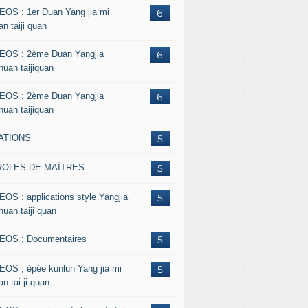
EOS : 1er Duan Yang jia mi
6
n taiji quan
EOS : 2ème Duan Yangjia
6
huan taijiquan
EOS : 2ème Duan Yangjia
6
huan taijiquan
ATIONS
5
ROLES DE MAÎTRES
5
EOS : applications style Yangjia
5
huan taiji quan
EOS ; Documentaires
5
EOS ; épée kunlun Yang jia mi
5
n tai ji quan