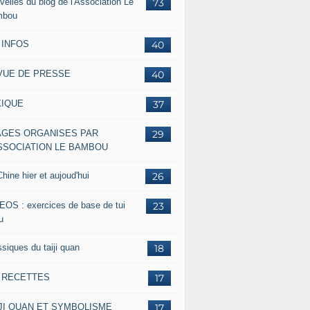
velles du blog de l'Association Le
73
mbou
 INFOS
40
VUE DE PRESSE
40
XIQUE
37
AGES ORGANISES PAR
29
ASSOCIATION LE BAMBOU
hine hier et aujoud'hui
26
EOS : exercices de base de tui
23
u
siques du taiji quan
18
s RECETTES
17
IJI QUAN ET SYMBOLISME
17