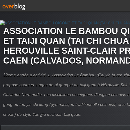
ASSOCIATION LE BAMBOU Q
ET TAIJI QUAN (TAI CHI CHUA
HEROUVILLE SAINT-CLAIR P
CAEN (CALVADOS, NORMAND
32ème année d'activité. L' Association Le Bambou (Cai yin fa ren
propose cours et stages de qi gong et de taiji quan à Hérouville Sain
Calvados Normandie. Les disciplines enseignées d'origine chinoise son
gong ou tao yin chi kung (gymnastique traditionnelle chinoise) et le tai
chuan) du style Yangjia michuan taiji quan.