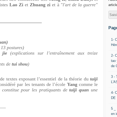
ïstes
Lao Zi
et
Zhuang zi
et à "
l'art de la guerre"
articl
_____________________
Pag
1- 
quan)
Hér
13 postures)
 jie
(explications sur l’entraînement aux treize
2- 
tao 
nts de
tui shou
)
de 
3 
e textes exposant l’essentiel de la théorie du
taiji
L'
considéré par les tenants de l’école
Yang
comme le
t constitue pour les pratiquants de
taiji quan
une
4- 
DE 
___
5 _
en 