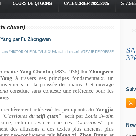
N
COURS DE QI GONG
CALENDRIER 2025/2026
STAGE
 chi chuan)
le Yang par Fu Zhongwen
SA
é dans
#HISTORIQUE DU TAI JI QUAN (tai chi chuan)
,
#REVUE DE PRESSE
32
n maître
Yang Chenfu
(1883-1936)
Fu Zhongwen
e
Yang
à travers ses principes fondamentaux, un
ouvements, et la poussée des mains. Cet ouvrage
Suiv
ona
constitue sans conteste une référence pour les
ang
.
ulièrement intéressé les pratiquants du
Yangjia
x
"Classiques du
taiji quan
"
écrit par
Louis Swaim
icaine, celui-ci avance que ces "
Classiques
" qui
News
ent des allusions à des textes plus anciens, plus
teurs néo-confucéens tels
Meng zi
,
Zhou Dunyi
et
Abonn