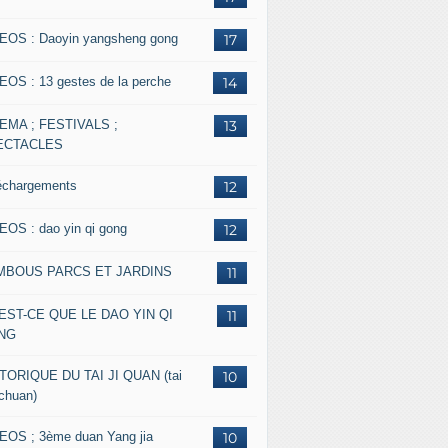
EOS : Daoyin yangsheng gong
17
EOS : 13 gestes de la perche
14
EMA ; FESTIVALS ;
13
ECTACLES
échargements
12
EOS : dao yin qi gong
12
MBOUS PARCS ET JARDINS
11
EST-CE QUE LE DAO YIN QI
11
NG
TORIQUE DU TAI JI QUAN (tai
10
 chuan)
EOS ; 3ème duan Yang jia
10