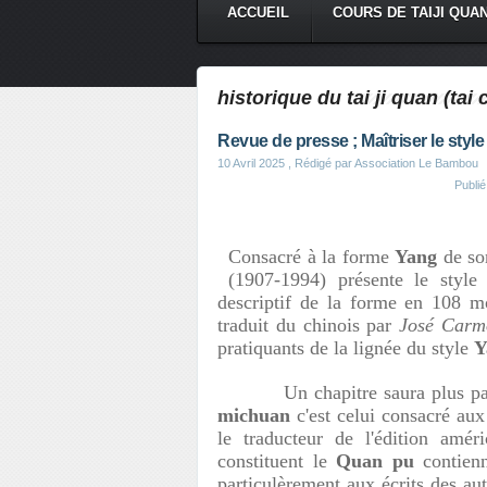
ACCUEIL
COURS DE TAIJI QUA
historique du tai ji quan (tai
Revue de presse ; Maîtriser le sty
10 Avril 2025
, Rédigé par Association Le Bambou
Publi
Consacré à la forme
Yang
de so
(1907-1994) présente le styl
descriptif de la forme en 108 m
traduit du chinois par
José Carm
pratiquants de la lignée du style
Y
Un chapitre saura plus partic
michuan
c'est celui consacré au
le traducteur de l'édition amér
constituent le
Quan pu
contienn
particulèrement aux écrits des au