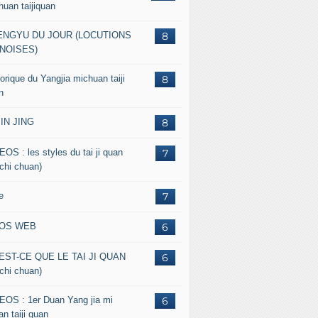
huan taijiquan
ENGYU DU JOUR (LOCUTIONS
8
NOISES)
orique du Yangjia michuan taiji
8
n
JIN JING
8
EOS : les styles du tai ji quan
7
 chi chuan)
e
7
FOS WEB
6
EST-CE QUE LE TAI JI QUAN
6
 chi chuan)
EOS : 1er Duan Yang jia mi
6
n taiji quan