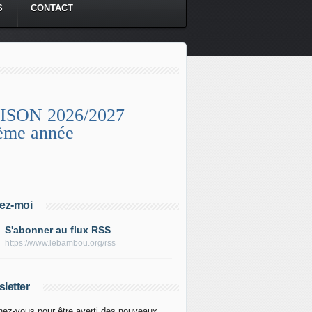
S
CONTACT
ISON 2026/2027
ème année
ez-moi
S'abonner au flux RSS
https://www.lebambou.org/rss
letter
ez-vous pour être averti des nouveaux