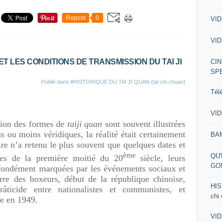
Repost
0
VID
VID
T LES CONDITIONS DE TRANSMISSION DU TAI JI
CIN
SP
Publié dans
#HISTORIQUE DU TAI JI QUAN (tai chi chuan)
Tél
VID
sion des formes de
taiji quan
sont souvent illustrées
s ou moins véridiques, la réalité était certainement
BA
oire n’a retenu le plus souvent que quelques dates et
ème
QU'
es de la première moitié du 20
siècle, leurs
GO
rofondément marquées par les événements sociaux et
erre des boxeurs, début de la république chinoise,
HIS
râticide entre nationalistes et communistes, et
chi
e en 1949.
VID