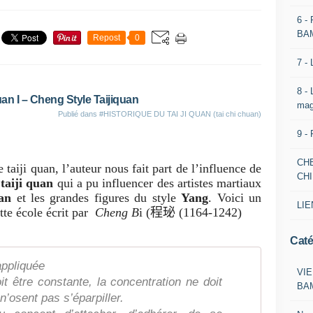
6 -
BA
Repost
0
7 -
8 -
uan I – Cheng Style Taijiquan
mag
Publié dans
#HISTORIQUE DU TAI JI QUAN (tai chi chuan)
9 -
CH
 taiji quan, l’auteur nous fait part de l’influence de
CH
e
taiji quan
qui a pu influencer des artistes martiaux
an
et les grandes figures du style
Yang
. Voici un
LIE
te école écrit par
Cheng B
i (
程珌
(1164-1242
)
Caté
appliquée
VIE
oit être constante, la concentration ne doit
BA
n’osent pas s’éparpiller.