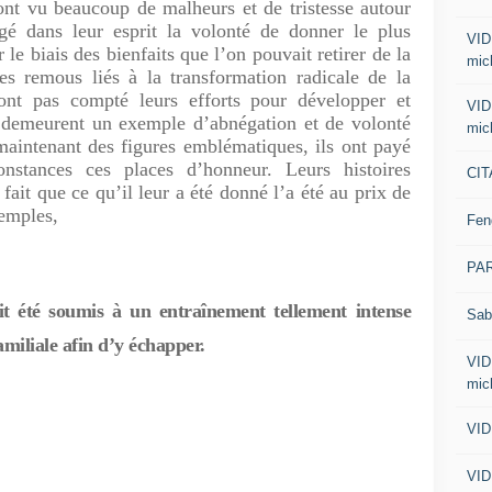
u beaucoup de malheurs et de tristesse autour
rgé dans leur esprit la volonté de donner le plus
VID
le biais des bienfaits que l’on pouvait retirer de la
mic
es remous liés à la transformation radicale de la
’ont pas compté leurs efforts pour développer et
VID
s demeurent un exemple d’abnégation et de volonté
mic
maintenant des figures emblématiques, ils ont payé
onstances ces places d’honneur. Leurs histoires
CIT
fait que ce qu’il leur a été donné l’a été au prix de
xemples,
Fen
PA
t été soumis à un entraînement tellement intense
Sab
familiale afin d’y échapper.
VID
mic
VID
VID