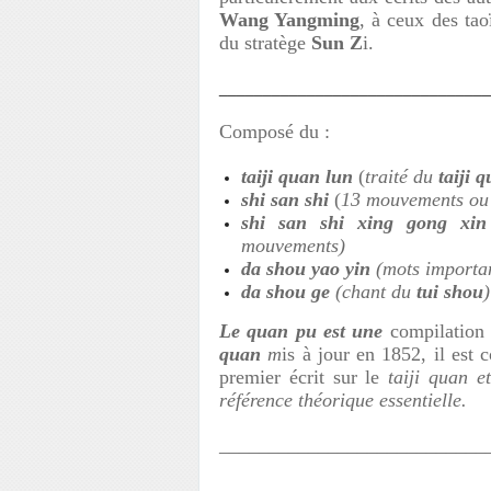
Wang Yangming
, à ceux des tao
du stratège
Sun Z
i.
______________________________
Composé du :
taiji quan lun
(
traité du
taiji 
shi san shi
(
13 mouvements ou 
shi san shi xing gong xin
mouvements)
da shou yao yin
(mots importa
da shou ge
(chant du
tui shou
)
Le
quan pu
est un
e
compilation d
quan
m
is à jour en 1852, il est 
premier écrit sur le
taiji quan
e
référence théorique essentielle.
___________________________