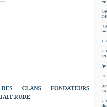
mic
CH
CHI
Hist
qua
YI 
VID
(tai
épe
IN
QU'
 DES CLANS FONDATEURS
(tai
TAIT RUDE
VID
chua