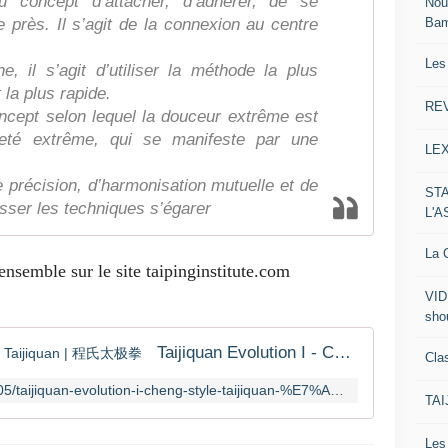
du concept d’attacher, d’adhérer, de se
Nou
Ba
 près. Il s’agit de la connexion au centre
Les
, il s’agit d’utiliser la méthode la plus
 la plus rapide.
RE
oncept selon lequel la douceur extrême est
eté extrême, qui se manifeste par une
LE
e précision, d’harmonisation mutuelle et de
ST
sser les techniques s’égarer
L'
La C
ensemble sur le site taipinginstitute.com
VID
sho
Taijiquan Evolution I - Cheng Style Taijiquan | 程氏太极拳
Clas
http://taipinginstitute.com/2021/08/05/taijiquan-evolution-i-cheng-style-taijiquan-%E7%A8%8B%E6%B0%8F%E5%A4%AA%E6%9E%81%E6%8B%B3/
TA
Le