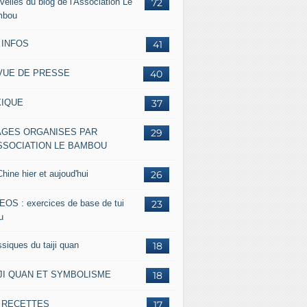
velles du blog de l'Association Le
72
mbou
 INFOS
41
VUE DE PRESSE
40
XIQUE
37
AGES ORGANISES PAR
29
ASSOCIATION LE BAMBOU
hine hier et aujoud'hui
26
EOS : exercices de base de tui
23
u
siques du taiji quan
18
IJI QUAN ET SYMBOLISME
18
s RECETTES
17