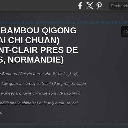
E BAMBOU QIGONG
AI CHI CHUAN)
NT-CLAIR PRES DE
S, NORMANDIE)
 Le Bambou (Cai yin fa ren zhu 財 因 法 人 竹)
taiji quan à Hérouville Saint Clair près de Caen
ignées d'origine chinoise sont : le dao yin qi
itionnelle chinoise) et le taiji quan (tai chi
n.