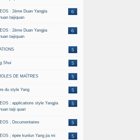
EOS : 2ème Duan Yangjia
6
huan taijiquan
EOS : 2ème Duan Yangjia
6
huan taijiquan
ATIONS
5
g Shui
5
ROLES DE MAÎTRES
5
re du style Yang
5
EOS : applications style Yangjia
5
huan taiji quan
EOS ; Documentaires
5
EOS ; épée kunlun Yang jia mi
5