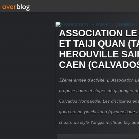
ASSOCIATION L
ET TAIJI QUAN (T
HEROUVILLE SAI
CAEN (CALVADO
32ème année d'activité. L' Association
propose cours et stages de qi gong et de 
Calvados Normandie. Les disciplines ense
gong ou tao yin chi kung (gymnastique trad
chuan) du style Yangjia michuan taiji qua