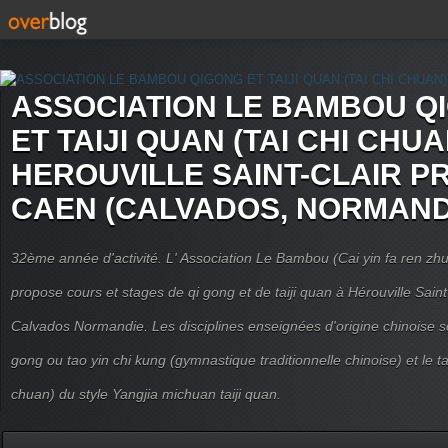
ASSOCIATION LE BAMBOU Q
ET TAIJI QUAN (TAI CHI CHUA
HEROUVILLE SAINT-CLAIR P
CAEN (CALVADOS, NORMAND
32ème année d'activité. L' Association Le Bambou (Cai yin fa ren
propose cours et stages de qi gong et de taiji quan à Hérouville Sain
Calvados Normandie. Les disciplines enseignées d'origine chinoise son
gong ou tao yin chi kung (gymnastique traditionnelle chinoise) et le tai
chuan) du style Yangjia michuan taiji quan.