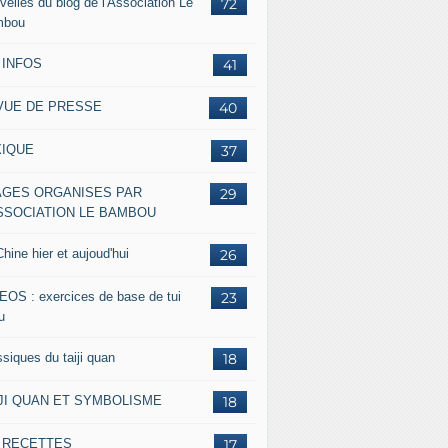
velles du blog de l'Association Le
72
mbou
 INFOS
41
VUE DE PRESSE
40
XIQUE
37
AGES ORGANISES PAR
29
ASSOCIATION LE BAMBOU
hine hier et aujoud'hui
26
EOS : exercices de base de tui
23
u
siques du taiji quan
18
IJI QUAN ET SYMBOLISME
18
s RECETTES
17