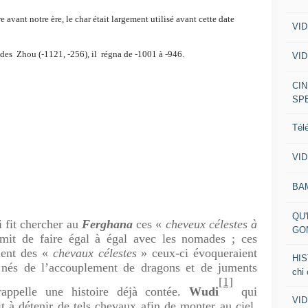
e avant notre ère, le char était largement utilisé avant cette date
VID
des Zhou (-1121, -256), il régna de -1001 à -946.
VID
CIN
SP
Tél
a
VID
BA
QU'
 fit chercher au
Ferghana
ces «
cheveux célestes à
GO
mit de faire égal à égal avec les nomades ; ces
ient des «
chevaux célestes
» ceux-ci évoqueraient
HIS
 nés de l’accouplement de dragons et de juments
chi
[1]
rappelle une histoire déjà contée.
Wudi
qui
VID
it à détenir de tels chevaux afin de monter au ciel.