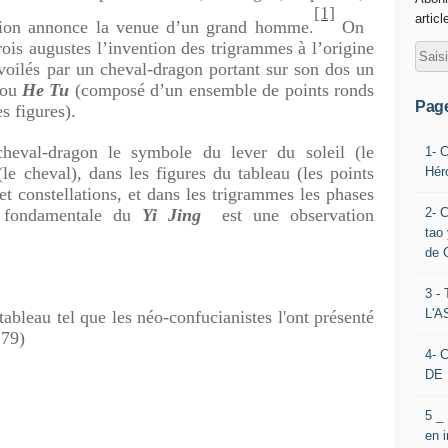
[1]
articl
tion annonce la venue d’un grand homme.
On
rois augustes l’invention des trigrammes à l’origine
dévoilés par un cheval-dragon portant sur son dos un
 ou
He Tu
(composé d’un ensemble de points ronds
Pag
es figures).
cheval-dragon le symbole du lever du soleil (le
1- 
le cheval), dans les figures du tableau (les points
Hér
et constellations, et dans les trigrammes les phases
2- 
e fondamentale du
Yi Jing
est une observation
tao 
de 
3 
L'
tableau tel que les néo-confucianistes l'ont présenté
79)
4- 
DE 
5 _
en 