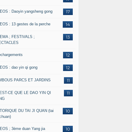
EOS : Daoyin yangsheng gong
17
EOS : 13 gestes de la perche
14
EMA ; FESTIVALS ;
13
ECTACLES
échargements
12
EOS : dao yin qi gong
12
MBOUS PARCS ET JARDINS
11
EST-CE QUE LE DAO YIN QI
11
NG
TORIQUE DU TAI JI QUAN (tai
10
 chuan)
EOS ; 3ème duan Yang jia
10