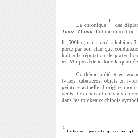
[1]
La chronique
des dépla
Tianzi Zhuan
fait mention d’un q
li (500km) sans perdre haleine.
L
porté par son char que conduisaie
huit a la réputation de porter bo
roi
Mu
possèdent donc la qualité 
Ce thème a été et est enc
(vases, tabatières, objets en iv
peinture actuelle d’origine mongo
vents. Les chars et chevaux enterr
dans les tombeaux chinois symboli
[1]
Cette chronique s’est inspirée d’inscripti