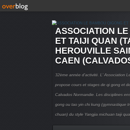
ASSOCIATION L
ET TAIJI QUAN (T
HEROUVILLE SAI
CAEN (CALVADO
32ème année d'activité. L' Association
propose cours et stages de qi gong et de 
Calvados Normandie. Les disciplines ense
gong ou tao yin chi kung (gymnastique trad
chuan) du style Yangjia michuan taiji qua