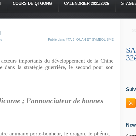
N
COURS DE QI GONG
CALENDRIER 2025/2026
STAGE
l
ou
Publié dans
#TAIJI QUAN ET SYMBOLISME
SA
32
s acteurs importants du développement de la Chine
e dans la stratégie guerrière, le second pour son
Suiv
licorne ; l’annonciateur de bonnes
News
atre animaux porte-bonheur, le dragon, le phénix,
Abonn