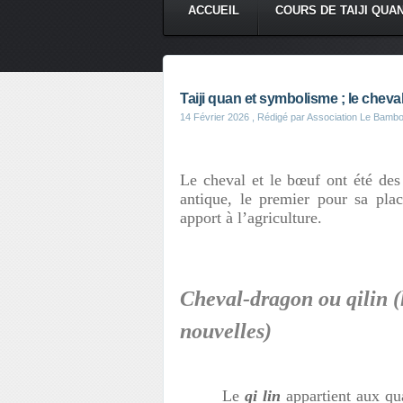
ACCUEIL
COURS DE TAIJI QUA
Taiji quan et symbolisme ; le cheva
14 Février 2026
, Rédigé par Association Le Bamb
Le cheval et le bœuf ont été de
antique, le premier pour sa plac
apport à l’agriculture.
Cheval-dragon ou qilin (
nouvelles)
Le
qi lin
appartient aux qu