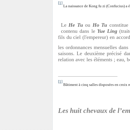
[1]
La naissance de Kong fu zi (Confucius) a é
Le
He Tu
ou
Ho Tu
constitue 
contenu dans le
Yue Ling
(trait
fils du ciel (l'empereur) en accor
les ordonnances mensuelles dans
saisons. Le deuxième précisé da
relation avec les éléments ; eau, bo
[1]
Bâtiment à cinq salles disposées en croix r
Les huit chevaux de l’e