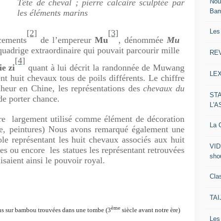
Nou
Tête de cheval ; pierre calcaire sculptée par
Ba
les éléments marins
Les
[2]
[3]
cements
de l’empereur
Mu
, dénommée
Mu
uadrige extraordinaire qui pouvait parcourir mille
RE
[4]
ie zi
quant à lui décrit la randonnée de Muwang
LE
nt huit chevaux tous de poils différents. Le chiffre
nheur en Chine, les représentations des
chevaux du
ST
de porter chance.
L'
ore largement utilisé comme élément de décoration
La C
oire, peintures) Nous avons remarqué également une
le représentant les huit chevaux associés aux huit
VID
es ou encore les statues les représentant retrouvées
sho
saient ainsi le pouvoir royal.
Clas
TA
ème
ons sur bambou trouvées dans une tombe (3
siècle avant notre ère)
Le