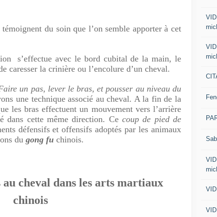
VID
mic
témoignent du soin que l’on semble apporter à cet
VID
mic
tion s’effectue avec le bord cubital de la main, le
de caresser la crinière ou l’encolure d’un cheval.
CIT
Faire un pas, lever le bras, et pousser au niveau du
Fen
ons une technique associé au cheval. A la fin de la
e les bras effectuent un mouvement vers l’arrière
PA
nné dans cette même direction. Ce
coup de pied de
ts défensifs et offensifs adoptés par les animaux
tions du
gong fu
chinois.
Sab
VID
mic
 au cheval dans les arts martiaux
VID
chinois
VID