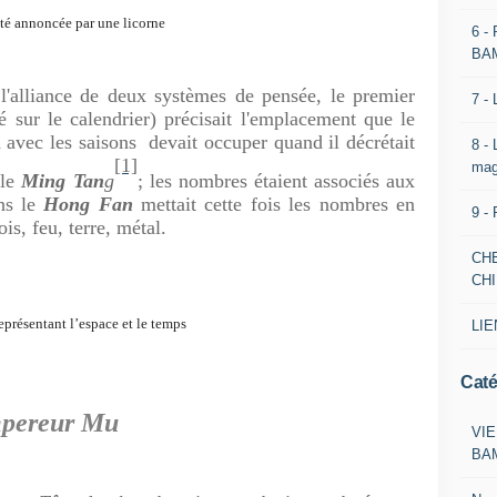
té annoncée par une licorne
6 -
BA
l'alliance de deux systèmes de pensée, le premier
7 -
é sur le calendrier) précisait l'emplacement que le
d avec les saisons devait occuper quand il décrétait
8 -
[1]
mag
 le
Ming
Tan
g
; les nombres étaient associés aux
ns le
Hong Fan
mettait cette fois les nombres en
9 -
is, feu, terre, métal.
CH
CH
eprésentant l’espace et le temps
LIE
Caté
mpereur Mu
VIE
BA