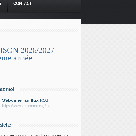
S
CONTACT
ISON 2026/2027
ème année
ez-moi
S'abonner au flux RSS
https://www.lebambou.org/rss
letter
ez-vous pour être averti des nouveaux