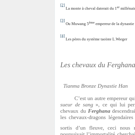
[2]
er
La monte à cheval daterait du 1
millénair
[3]
ème
Ou Muwang 5
empereur de la dynastie 
[4]
Les pères du système taoïste L.Wieger
Les chevaux du Ferghan
Tianma Bronze Dynastie Han
C’est un autre empereur qui
sueur de sang
», ce qui lui per
chevaux du
Ferghana
descendra
les chevaux-dragons légendaires
sortis d’un fleuve, ceci nous 
poursuivait l’immortalité chercha