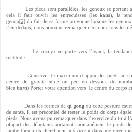
Les pieds sont parallèles, les genoux se portant à l
cela il faut ouvrir les entrecuisses (les
kuas
), la ten
genou
[2]
du fait de sa forme provoque lorsque les genoux 
l’en-dedans, nous pouvons remarquer ceci chez tous les dé
Le coccyx se porte vers l’avant, la tendance gé
rectitude.
Conserver le maximum d’appui des pieds au sol. C
centre de gravité situé un peu en dessous du nombr
bien
hara
) Porter votre attention vers le centre du corps et
Dans les formes de
qi gong
où cette posture est 
de santé, il est préconisé de rester le poids du corps égal
pieds. Nous avons pu remarquer dans l’exercice du tir à l
plupart des débutants portaient spontanément le poids de
jambe lorsqu’ils cherchaient «
à tirer
» dans une direction,