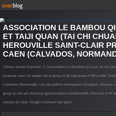
ASSOCIATION LE BAMBOU Q
ET TAIJI QUAN (TAI CHI CHUA
HEROUVILLE SAINT-CLAIR P
CAEN (CALVADOS, NORMAND
32ème année d'activité. L' Association Le Bambou (Cai yin fa ren
propose cours et stages de qi gong et de taiji quan à Hérouville Sain
Calvados Normandie. Les disciplines enseignées d'origine chinoise son
gong ou tao yin chi kung (gymnastique traditionnelle chinoise) et le tai
chuan) du style Yangjia michuan taiji quan.