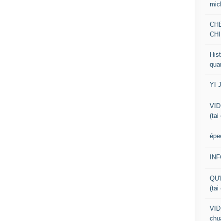
mic
CH
CHI
Hist
qua
YI 
VID
(tai
épe
IN
QU'
(tai
VID
chua