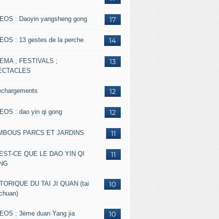
EOS : Daoyin yangsheng gong
17
EOS : 13 gestes de la perche
14
EMA ; FESTIVALS ;
13
ECTACLES
échargements
12
EOS : dao yin qi gong
12
MBOUS PARCS ET JARDINS
11
EST-CE QUE LE DAO YIN QI
11
NG
TORIQUE DU TAI JI QUAN (tai
10
 chuan)
EOS ; 3ème duan Yang jia
10