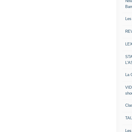
Nou
Ba
Les
RE
LE
ST
L'
La C
VID
sho
Clas
TA
Le