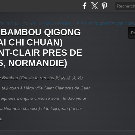
E BAMBOU QIGONG
AI CHI CHUAN)
NT-CLAIR PRES DE
S, NORMANDIE)
 Le Bambou (Cai yin fa ren zhu 財 因 法 人 竹)
taiji quan à Hérouville Saint Clair près de Caen
ignées d'origine chinoise sont : le dao yin qi
itionnelle chinoise) et le taiji quan (tai chi
n.