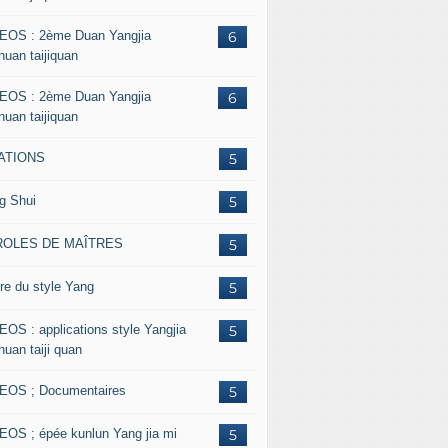
EOS : 2ème Duan Yangjia
6
huan taijiquan
EOS : 2ème Duan Yangjia
6
huan taijiquan
ATIONS
5
g Shui
5
ROLES DE MAÎTRES
5
re du style Yang
5
EOS : applications style Yangjia
5
huan taiji quan
EOS ; Documentaires
5
EOS ; épée kunlun Yang jia mi
5