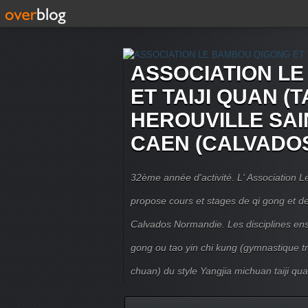
ASSOCIATION L
ET TAIJI QUAN (T
HEROUVILLE SAI
CAEN (CALVADO
32ème année d'activité. L' Association
propose cours et stages de qi gong et de 
Calvados Normandie. Les disciplines ense
gong ou tao yin chi kung (gymnastique trad
chuan) du style Yangjia michuan taiji qua