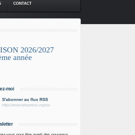
S
CONTACT
ISON 2026/2027
ème année
ez-moi
S'abonner au flux RSS
https://www.lebambou.org/rss
letter
ez-vous pour être averti des nouveaux