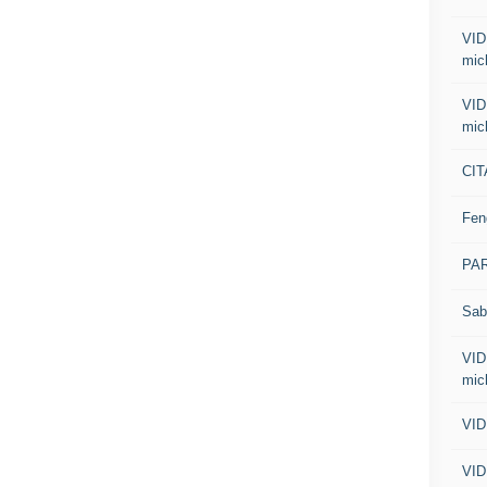
VID
mic
VID
mic
CIT
Fen
PA
Sab
VID
mic
VID
VID