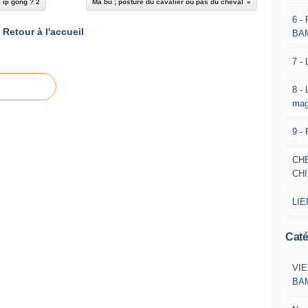
e qi gong ? 2
Ma bu ; posture du cavalier ou pas du cheval
6 -
Retour à l'accueil
BA
7 -
8 -
mag
9 -
CH
CH
LIE
Caté
VIE
BA