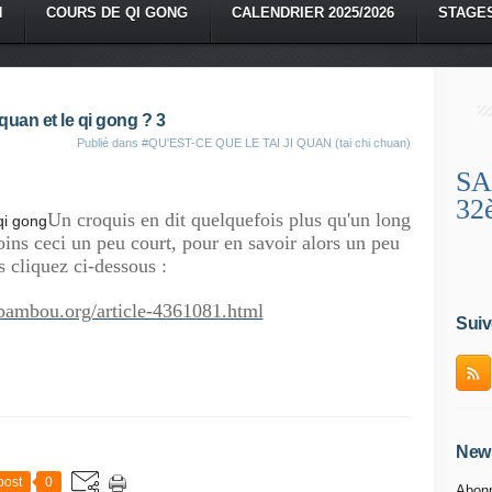
N
COURS DE QI GONG
CALENDRIER 2025/2026
STAGE
i quan et le qi gong ? 3
Publié dans
#QU'EST-CE QUE LE TAI JI QUAN (tai chi chuan)
SA
32
Un croquis en dit quelquefois plus qu'un long
ins ceci un peu court, pour en savoir alors un peu
s cliquez ci-dessous :
bambou.org/article-4361081.html
Suiv
News
post
0
Abonn