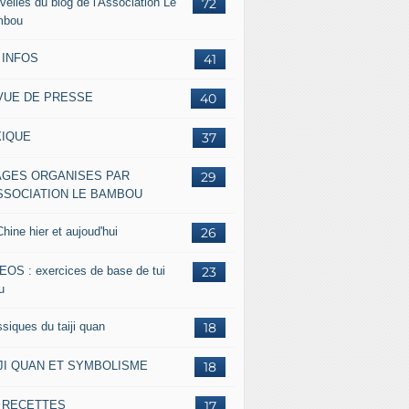
velles du blog de l'Association Le
72
mbou
 INFOS
41
VUE DE PRESSE
40
XIQUE
37
AGES ORGANISES PAR
29
ASSOCIATION LE BAMBOU
hine hier et aujoud'hui
26
EOS : exercices de base de tui
23
u
siques du taiji quan
18
IJI QUAN ET SYMBOLISME
18
s RECETTES
17