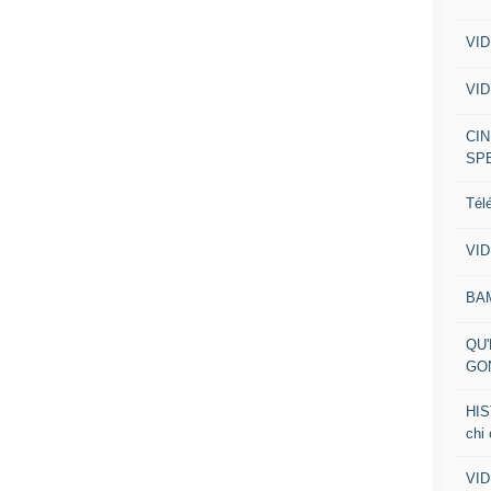
VID
VID
CIN
SP
Tél
VID
BA
QU'
GO
HIS
chi
VID