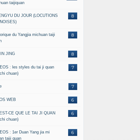
huan taijiquan
ENGYU DU JOUR (LOCUTIONS
8
NOISES)
orique du Yangjia michuan taiji
8
n
JIN JING
8
EOS : les styles du tai ji quan
7
 chi chuan)
e
7
FOS WEB
6
EST-CE QUE LE TAI JI QUAN
6
 chi chuan)
EOS : 1er Duan Yang jia mi
6
n taiji quan