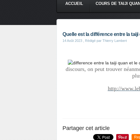
ACCUEIL
COURS DE TAIJI QUA
Quelle est la différence entre la taij
14 Août 2023
, Rédigé par Thierry Lambert
discours, on peut trouver néanmo
plu
http://www.le
Partager cet article
Re