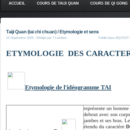
ACCUEIL
COURS DE TAIJI QUAN
COURS DE QI GONG
Taiji Quan (tai chi chuan) / Etymologie et sens
15 Septembre 2025
, Rédigé par T.Lambert
Publié dans
#QU'EST-C
ETYMOLOGIE DES CARACTE
Etymologie de l'idéogramme
TAI
représente un homme 
debout avec son corp
jambes et ses bras. Le
étendu du caractère
D