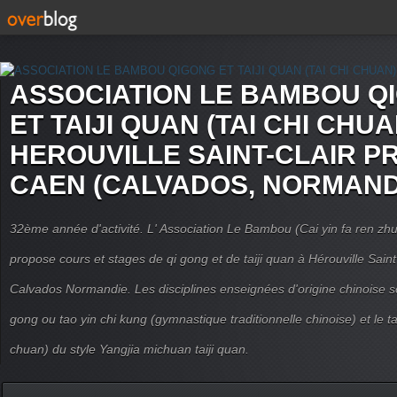
ASSOCIATION LE BAMBOU Q
ET TAIJI QUAN (TAI CHI CHUA
HEROUVILLE SAINT-CLAIR P
CAEN (CALVADOS, NORMAND
32ème année d'activité. L' Association Le Bambou (Cai yin fa ren
propose cours et stages de qi gong et de taiji quan à Hérouville Sain
Calvados Normandie. Les disciplines enseignées d'origine chinoise son
gong ou tao yin chi kung (gymnastique traditionnelle chinoise) et le tai
chuan) du style Yangjia michuan taiji quan.