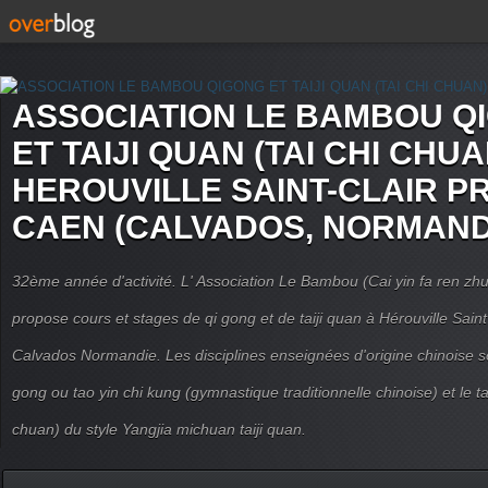
ASSOCIATION LE BAMBOU Q
ET TAIJI QUAN (TAI CHI CHUA
HEROUVILLE SAINT-CLAIR P
CAEN (CALVADOS, NORMAND
32ème année d'activité. L' Association Le Bambou (Cai yin fa ren
propose cours et stages de qi gong et de taiji quan à Hérouville Sain
Calvados Normandie. Les disciplines enseignées d'origine chinoise son
gong ou tao yin chi kung (gymnastique traditionnelle chinoise) et le tai
chuan) du style Yangjia michuan taiji quan.