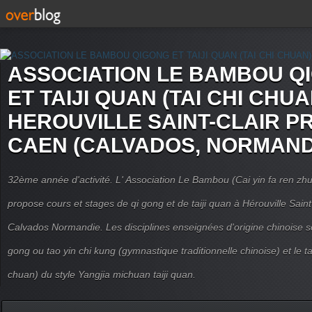
ASSOCIATION LE BAMBOU Q
ET TAIJI QUAN (TAI CHI CHUA
HEROUVILLE SAINT-CLAIR P
CAEN (CALVADOS, NORMAND
32ème année d'activité. L' Association Le Bambou (Cai yin fa ren
propose cours et stages de qi gong et de taiji quan à Hérouville Sain
Calvados Normandie. Les disciplines enseignées d'origine chinoise son
gong ou tao yin chi kung (gymnastique traditionnelle chinoise) et le tai
chuan) du style Yangjia michuan taiji quan.