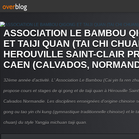
ASSOCIATION LE BAMBOU Q
ET TAIJI QUAN (TAI CHI CHUA
HEROUVILLE SAINT-CLAIR P
CAEN (CALVADOS, NORMAND
32ème année d'activité. L' Association Le Bambou (Cai yin fa ren
propose cours et stages de qi gong et de taiji quan à Hérouville Sain
Calvados Normandie. Les disciplines enseignées d'origine chinoise son
gong ou tao yin chi kung (gymnastique traditionnelle chinoise) et le tai
chuan) du style Yangjia michuan taiji quan.