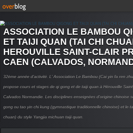
ASSOCIATION LE BAMBOU Q
ET TAIJI QUAN (TAI CHI CHUA
HEROUVILLE SAINT-CLAIR P
CAEN (CALVADOS, NORMAND
32ème année d'activité. L' Association Le Bambou (Cai yin fa ren
propose cours et stages de qi gong et de taiji quan à Hérouville Sain
Calvados Normandie. Les disciplines enseignées d'origine chinoise son
gong ou tao yin chi kung (gymnastique traditionnelle chinoise) et le tai
chuan) du style Yangjia michuan taiji quan.