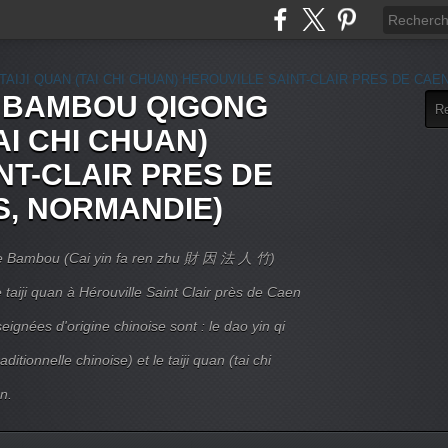
E BAMBOU QIGONG
AI CHI CHUAN)
NT-CLAIR PRES DE
S, NORMANDIE)
 Le Bambou (Cai yin fa ren zhu 財 因 法 人 竹)
taiji quan à Hérouville Saint Clair près de Caen
ignées d'origine chinoise sont : le dao yin qi
itionnelle chinoise) et le taiji quan (tai chi
n.