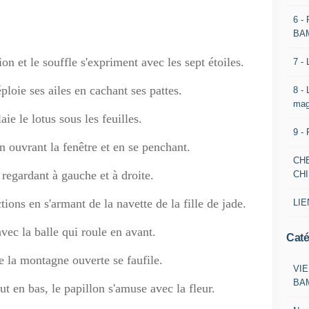
6 -
BA
ion et le souffle s'expriment avec les sept étoiles.
7 -
loie ses ailes en cachant ses pattes.
8 -
mag
aie le lotus sous les feuilles.
9 -
n ouvrant la fenêtre et en se penchant.
CH
regardant à gauche et à droite.
CH
ions en s'armant de la navette de la fille de jade.
LIE
vec la balle qui roule en avant.
Caté
e la montagne ouverte se faufile.
VIE
BA
t en bas, le papillon s'amuse avec la fleur.