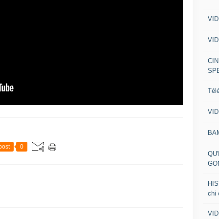
VID
VID
CIN
SP
Tél
VID
BA
post
0
QU'
GO
HIS
chi
VID