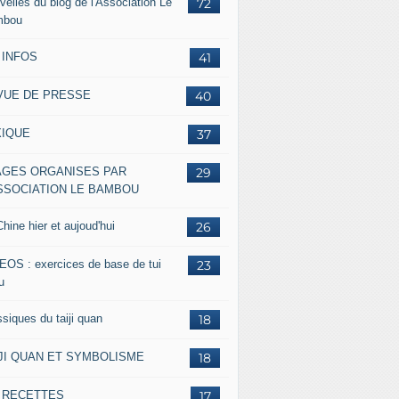
velles du blog de l'Association Le
72
mbou
 INFOS
41
VUE DE PRESSE
40
XIQUE
37
AGES ORGANISES PAR
29
ASSOCIATION LE BAMBOU
hine hier et aujoud'hui
26
EOS : exercices de base de tui
23
u
siques du taiji quan
18
IJI QUAN ET SYMBOLISME
18
s RECETTES
17