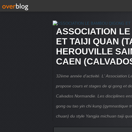
ASSOCIATION L
ET TAIJI QUAN (T
HEROUVILLE SAI
CAEN (CALVADO
32ème année d'activité. L' Association
propose cours et stages de qi gong et de 
Calvados Normandie. Les disciplines ense
gong ou tao yin chi kung (gymnastique trad
chuan) du style Yangjia michuan taiji qua