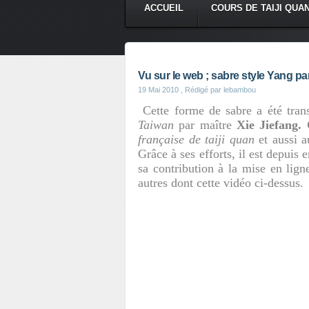
ACCUEIL
COURS DE TAIJI QUA
Vu sur le web ; sabre style Yang pa
19 Mai 2010
, Rédigé par lebambou
Cette forme de sabre a été tra
Taiwan
par maître
Xie Jiefang.
française de taiji quan
et aussi 
Grâce à ses efforts, il est depui
sa contribution à la mise en lig
autres dont cette vidéo ci-dessus.