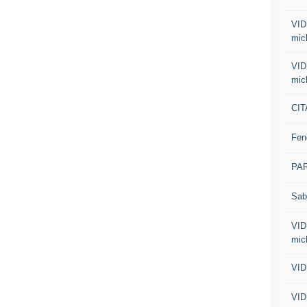
VID
mic
VID
mic
CIT
Fen
PA
Sab
VID
mic
VID
VID