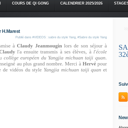
N
COURS DE QI GONG
CALENDRIER 2025/2026
STAGE
r H.Marest
Publié dans
#VIDEOS : sabre du style Yang
,
#Sabre du style Yang
nsmise à
Claudy Jeanmougin
lors de son séjour à
SA
Claudy
l'a ensuite transmis à ses élèves, à
l'école
32
au
collège européen du Yangjia michuan taiji quan
.
s enseigné au plus grand nombre. Merci à
Hervé
pour
ne de vidéos du style
Yangjia michuan taiji quan
et
Suiv
News
Abonn