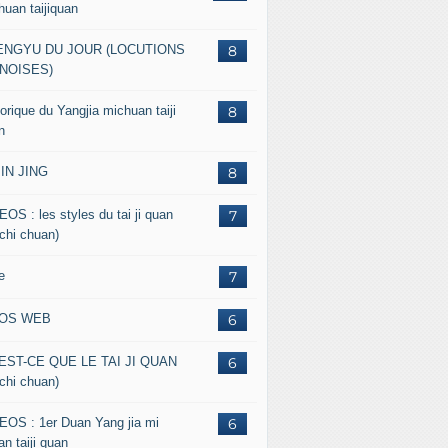
huan taijiquan
ENGYU DU JOUR (LOCUTIONS
8
NOISES)
orique du Yangjia michuan taiji
8
n
JIN JING
8
EOS : les styles du tai ji quan
7
 chi chuan)
e
7
FOS WEB
6
EST-CE QUE LE TAI JI QUAN
6
 chi chuan)
EOS : 1er Duan Yang jia mi
6
n taiji quan