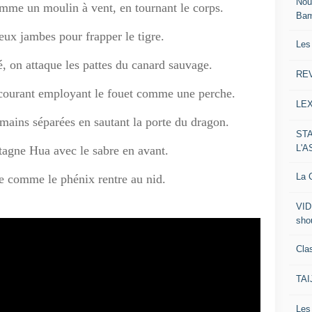
Nou
omme un moulin à vent, en tournant le corps.
Ba
eux jambes pour frapper le tigre.
Les
, on attaque les pattes du canard sauvage.
RE
 courant employant le fouet comme une perche.
LE
mains séparées en sautant la porte du dragon.
ST
L'
agne Hua avec le sabre en avant.
La C
te comme le phénix rentre au nid.
VID
sho
Clas
TA
Le