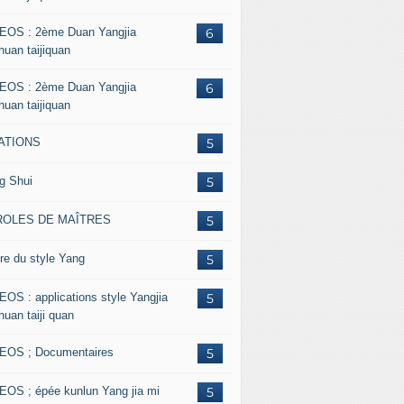
EOS : 2ème Duan Yangjia
6
huan taijiquan
EOS : 2ème Duan Yangjia
6
huan taijiquan
ATIONS
5
g Shui
5
ROLES DE MAÎTRES
5
re du style Yang
5
EOS : applications style Yangjia
5
huan taiji quan
EOS ; Documentaires
5
EOS ; épée kunlun Yang jia mi
5