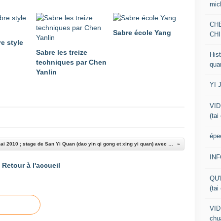
mic
CH
Sabre école Yang
CHI
e style
Sabre les treize
Hist
techniques par Chen
qua
Yanlin
YI 
VID
(tai
épe
29 et 30 mai 2010 ; stage de San Yi Quan (dao yin qi gong et xing yi quan) avec Georges Charles
IN
Retour à l'accueil
QU'
(tai
VID
chua