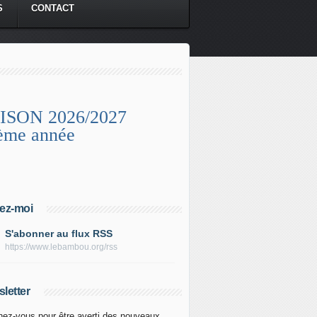
S
CONTACT
ISON 2026/2027
ème année
ez-moi
S'abonner au flux RSS
https://www.lebambou.org/rss
letter
ez-vous pour être averti des nouveaux