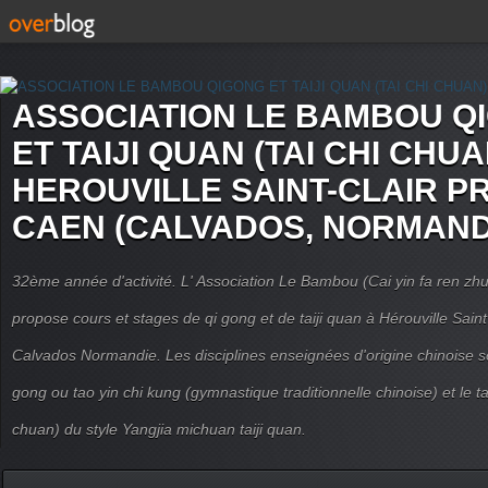
ASSOCIATION LE BAMBOU Q
ET TAIJI QUAN (TAI CHI CHUA
HEROUVILLE SAINT-CLAIR P
CAEN (CALVADOS, NORMAND
32ème année d'activité. L' Association Le Bambou (Cai yin fa ren
propose cours et stages de qi gong et de taiji quan à Hérouville Sain
Calvados Normandie. Les disciplines enseignées d'origine chinoise son
gong ou tao yin chi kung (gymnastique traditionnelle chinoise) et le tai
chuan) du style Yangjia michuan taiji quan.