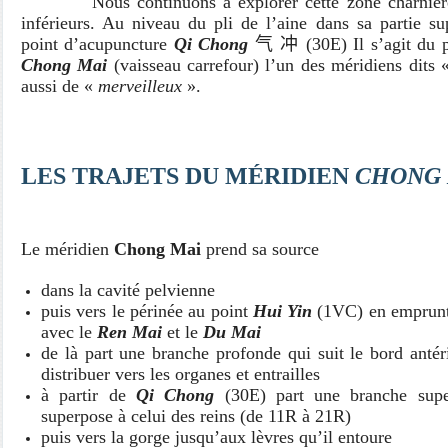
Nous continuons à explorer cette zone charnière 
inférieurs.
Au niveau du pli de l’aine dans sa partie su
point d’acupuncture
Qi Chong
气 冲
(30E) Il s’agit du 
Chong Mai
(vaisseau carrefour) l’un des méridiens dits
aussi de
«
merveilleux
».
LES TRAJETS DU MÉRIDIEN
CHONG
Le méridien
Chong Mai
prend sa source
dans la cavité pelvienne
puis vers le périnée au point
Hui Yin
(1VC) en emprun
avec le
Ren Mai
et le
Du Mai
de là part une branche profonde qui suit le bord antér
distribuer vers les organes et entrailles
à partir de
Qi Chong
(30E) part une branche superf
superpose à celui des reins (de 11R à 21R)
puis vers la gorge jusqu’aux lèvres qu’il entoure