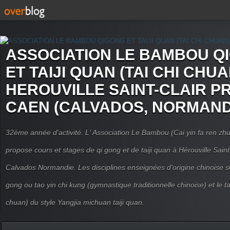
ASSOCIATION LE BAMBOU Q
ET TAIJI QUAN (TAI CHI CHUA
HEROUVILLE SAINT-CLAIR P
CAEN (CALVADOS, NORMAND
32ème année d'activité. L' Association Le Bambou (Cai yin fa ren
propose cours et stages de qi gong et de taiji quan à Hérouville Sain
Calvados Normandie. Les disciplines enseignées d'origine chinoise son
gong ou tao yin chi kung (gymnastique traditionnelle chinoise) et le tai
chuan) du style Yangjia michuan taiji quan.