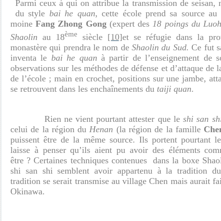
Parmi ceux à qui on attribue la transmission de seisan, 
du style
bai he quan
, cette école prend sa source a
moine
Fang Zhong Gong
(expert des
18 poings du Luo
ème
Shaolin
au 18
siècle
[10]
et se réfugie dans la p
monastère qui prendra le nom de
Shaolin du Sud.
Ce fut s
inventa le
bai he quan
à partir de l’enseignement de s
observations sur les méthodes de défense et d’attaque de la
de l’école ; main en crochet, positions sur une jambe, att
se retrouvent dans les enchaînements du
taiji quan
.
Rien ne vient pourtant attester que le
shi san sh
celui de la région du
Henan
(la région de la famille
Che
puissent être de la même source. Ils portent pourtant
laisse à penser qu’ils aient pu avoir des éléments com
être ? Certaines techniques contenues dans la boxe Shaol
shi san shi semblent avoir appartenu à la tradition du
tradition se serait transmise au village Chen mais aurait f
Okinawa.