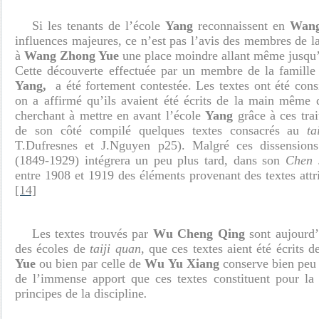
Si les tenants de l’école
Yang
reconnaissent en
Wang
influences majeures, ce n’est pas l’avis des membres de l
à
Wang Zhong Yue
une place moindre allant même jusqu’
Cette découverte effectuée par un membre de la famill
Yang,
a été fortement contestée. Les textes ont été con
on a affirmé qu’ils avaient été écrits de la main même
cherchant à mettre en avant l’école
Yang
grâce à ces trai
de son côté compilé quelques textes consacrés au
ta
T.Dufresnes et J.Nguyen p25). Malgré ces dissension
(1849-1929) intégrera un peu plus tard, dans son
Chen s
entre 1908 et 1919 des éléments provenant des textes att
[14]
Les textes trouvés par
Wu Cheng Qing
sont aujourd’
des écoles de
taiji quan
, que ces textes aient été écrits 
Yue
ou bien par celle de
Wu Yu Xiang
conserve bien peu
de l’immense apport que ces textes constituent pour l
principes de la discipline
.