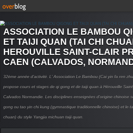
ASSOCIATION LE BAMBOU Q
ET TAIJI QUAN (TAI CHI CHUA
HEROUVILLE SAINT-CLAIR P
CAEN (CALVADOS, NORMAND
32ème année d'activité. L' Association Le Bambou (Cai yin fa ren
propose cours et stages de qi gong et de taiji quan à Hérouville Sain
Calvados Normandie. Les disciplines enseignées d'origine chinoise son
gong ou tao yin chi kung (gymnastique traditionnelle chinoise) et le tai
chuan) du style Yangjia michuan taiji quan.