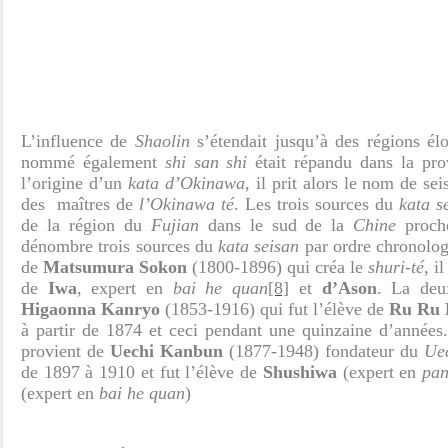
L’influence de
Shaolin
s’étendait jusqu’à des régions él
nommé également
shi san shi
était répandu dans la pr
l’origine d’un
kata
d’Okinawa
, il prit alors le nom de sei
des maîtres de
l’Okinawa té
. Les trois sources du
kata s
de la région du
Fujian
dans le sud de la
Chine
proch
dénombre trois sources du
kata seisan
par ordre chronolog
de
Matsumura Sokon
(1800-1896) qui créa le
shuri-té
, i
de
Iwa
, expert en
bai he quan
[8]
et
d’Ason
. La deu
Higaonna Kanryo
(1853-1916) qui fut l’élève de
Ru Ru
à partir de 1874 et ceci pendant une quinzaine d’années.
provient de
Uechi Kanbun
(1877-1948) fondateur du
Ue
de 1897 à 1910 et fut l’élève de
Shushiwa
(expert en
pan
(expert en
bai he quan
)