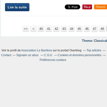
Lire la suite
Repost
<<
<
10
20
30
40
41
42
43
44
45
46
47
48
Theme: Classical
Voir le profil de
Association Le Bambou
sur le portail Overblog
Top articles
Contact
Signaler un abus
C.G.U.
Cookies et données personnelles
Préférences cookies