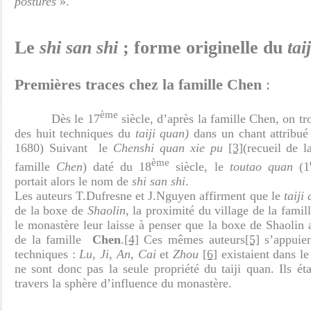
postures
».
Le
shi san shi
; forme originelle du
tai
Premières traces chez la famille Chen
:
ème
Dès le 17
siècle, d’après la famille Chen, on tr
des huit techniques du
taiji quan)
dans un chant attribu
1680) Suivant le
Chenshi quan xie pu
[3]
(recueil de 
ème
famille
Chen
) daté du 18
siècle, le
toutao quan
(1
portait alors le nom de
shi san shi
.
Les auteurs T.Dufresne et J.Nguyen affirment que le
taiji
de la boxe de
Shaolin
, la proximité du village de la famil
le monastère leur laisse à penser que la boxe de Shaolin 
de la famille
Chen
.
[4]
Ces mêmes auteurs
[5]
s’appuien
techniques :
Lu, Ji, An, Cai
et
Zhou
[6]
existaient dans l
ne sont donc pas la seule propriété du taiji quan. Ils é
travers la sphère d’influence du monastère.