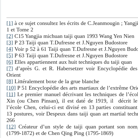
[1]
à ce sujet consultez les écrits de C.Jeanmougin ; Yang
1 et Tome 2
[2]
C15 Yangjia michuan taiji quan 1993 Wang Yen Nien
[3]
P 23 Taiji quan T.Dufresne et J.Nguyen Budostore
[4]
Voir p 52 à 61 Taiji quan T.Dufresne et J.Nguyen Budo
[5]
P 63 Taiji quan T.Dufresne et J.Nguyen Budostore
[6]
Elles appartiennent aux huit techniques du taiji quan
[7]
d’après G. et R. Habersetzer voir Encyclopédie des
Orient
[8]
Littéralement boxe de la grue blanche
[10]
P 51 Encyclopédie des arts martiaux de l’extrême Ori
[11]
Le premier manuel décrivant les techniques de l’éco
Xin (ou Chen Pinsan), il est daté de 1919, il décrit l
l’école Chen, celui-ci est divisé en 13 parties constitua
13 postures, voir Despeux dans taiji quan art martial tec
266
[12]
Créateur d’un style de taiji quan portant son no
(1799-1872) et de Chen Qing Ping (1795-1869)