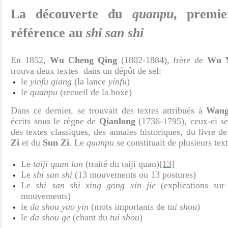
La découverte du
quanpu
, premie
référence au
shi san shi
En 1852,
Wu Cheng Qing
(1802-1884), frère de
Wu Y
trouva deux textes dans un dépôt de sel:
le
yinfu qiang
(la lance
yinfu
)
le
quanpu
(recueil de la boxe)
Dans ce dernier, se trouvait des textes attribués à
Wang
écrits sous le règne de
Qianlong
(1736-1795), ceux-ci ser
des textes classiques, des annales historiques, du livre 
Zi
et du
Sun Zi
. Le
quanpu
se constituait de plusieurs text
Le
taiji quan lun
(traité du taiji quan)
[13]
Le
shi san shi
(13 mouvements ou 13 postures)
Le
shi san shi xing gong xin jie
(explications sur 
mouvements)
le
da shou yao yin
(mots importants de
tui shou
)
le
da shou ge
(chant du
tui shou
)