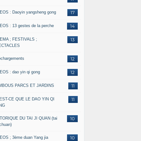
EOS : Daoyin yangsheng gong
17
EOS : 13 gestes de la perche
14
EMA ; FESTIVALS ;
13
ECTACLES
échargements
12
EOS : dao yin qi gong
12
MBOUS PARCS ET JARDINS
11
EST-CE QUE LE DAO YIN QI
11
NG
TORIQUE DU TAI JI QUAN (tai
10
 chuan)
EOS ; 3ème duan Yang jia
10