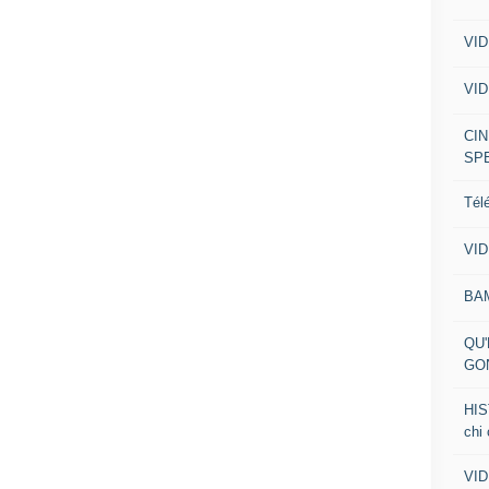
VID
VID
CIN
SP
Tél
VID
BA
QU'
GO
HIS
chi
VID