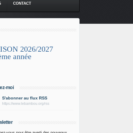
S
CONTACT
ISON 2026/2027
ème année
ez-moi
S'abonner au flux RSS
https://www.lebambou.org/rss
letter
ez-vous pour être averti des nouveaux