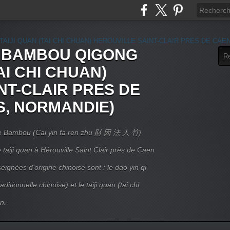
E BAMBOU QIGONG
AI CHI CHUAN)
NT-CLAIR PRES DE
S, NORMANDIE)
 Le Bambou (Cai yin fa ren zhu 財 因 法 人 竹)
taiji quan à Hérouville Saint Clair près de Caen
ignées d'origine chinoise sont : le dao yin qi
itionnelle chinoise) et le taiji quan (tai chi
n.