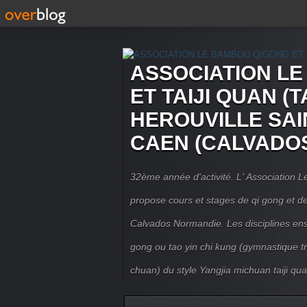
ASSOCIATION L
ET TAIJI QUAN (T
HEROUVILLE SAI
CAEN (CALVADO
32ème année d'activité. L' Association
propose cours et stages de qi gong et de 
Calvados Normandie. Les disciplines ense
gong ou tao yin chi kung (gymnastique trad
chuan) du style Yangjia michuan taiji qua