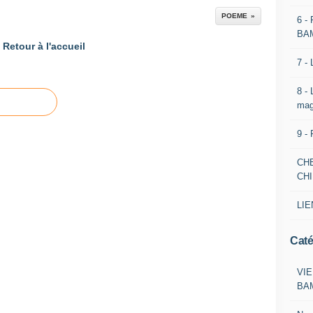
POEME
6 -
BA
Retour à l'accueil
7 -
8 -
mag
9 -
CH
CH
LIE
Caté
VIE
BA