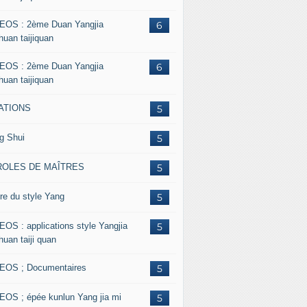
EOS : 2ème Duan Yangjia
6
huan taijiquan
EOS : 2ème Duan Yangjia
6
huan taijiquan
ATIONS
5
g Shui
5
ROLES DE MAÎTRES
5
re du style Yang
5
EOS : applications style Yangjia
5
huan taiji quan
EOS ; Documentaires
5
EOS ; épée kunlun Yang jia mi
5