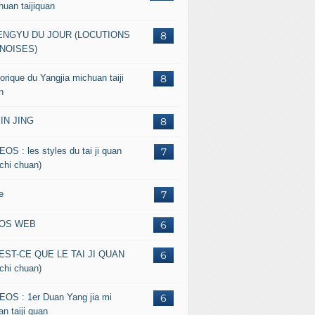
huan taijiquan
ENGYU DU JOUR (LOCUTIONS
8
NOISES)
orique du Yangjia michuan taiji
8
n
JIN JING
8
EOS : les styles du tai ji quan
7
 chi chuan)
e
7
FOS WEB
6
EST-CE QUE LE TAI JI QUAN
6
 chi chuan)
EOS : 1er Duan Yang jia mi
6
n taiji quan