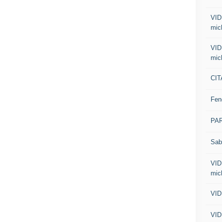
VID
mic
VID
mic
CIT
Fen
PA
Sab
VID
mic
VID
VID