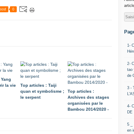
articl
post
0
Pag
1- 
Hér
2- 
tao 
de 
: Yang
ir la vie
Top articles : Taiji
3 
quan et symbolisme ;
Top articles :
L'
le serpent
Archives des stages
organisées par le
4- 
Bambou 2014/2020 -
DE 
5 _
en 