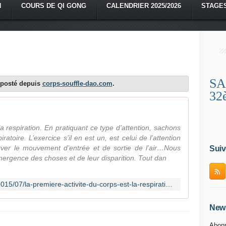
N
COURS DE QI GONG
CALENDRIER 2025/2026
STAGE
SA
reposté depuis
corps-souffle-dao.com
.
32
la respiration. En pratiquant ce type d’attention, sachons
iratoire. L’exercice s’il en est un, est celui de l’attention
server le mouvement d’entrée et de sortie de l’air…Nous
Suiv
ergence des choses et de leur disparition. Tout dan
http://www.corps-souffle-dao.com/2015/07/la-premiere-activite-du-corps-est-la-respiration-en-pratiquant-ce-type-d-attention-sachons-qu-il-ne-s-agit-pas-d-un-exercice-respira
News
Abonn