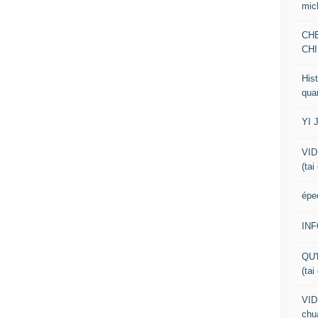
mic
CH
CHI
Hist
qua
YI 
VID
(tai
épe
IN
QU'
(tai
VID
chua