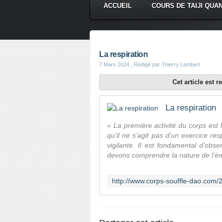
ACCUEIL
COURS DE TAIJI QUA
La respiration
7 Mars 2024
, Rédigé par Thierry Lambert
Cet article est 
La respiration
« La première activité du corps est 
qu’il ne s’agit pas d’un exercice resp
vigilante. Il est fondamental d’ob
devons comprendre la nature de l’ém