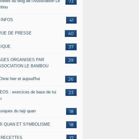
velles du blog de l'Association Le
73
mbou
 INFOS
41
VUE DE PRESSE
40
XIQUE
37
AGES ORGANISES PAR
29
ASSOCIATION LE BAMBOU
hine hier et aujoud'hui
26
EOS : exercices de base de tui
23
u
siques du taiji quan
18
IJI QUAN ET SYMBOLISME
18
s RECETTES
17