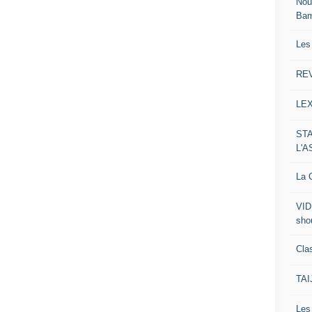
Nou
Ba
Les
RE
LE
ST
L'
La C
VID
sho
Clas
TA
Le