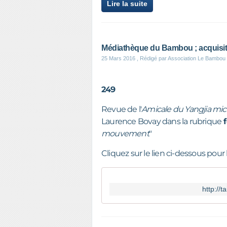
Lire la suite
Médiathèque du Bambou ; acquisit
25 Mars 2016
, Rédigé par Association Le Bambou
249
Revue de l'
Amicale du Yangjia mic
Laurence Bovay dans la rubrique
f
mouvement
"
Cliquez sur le lien ci-dessous pour l
http://t