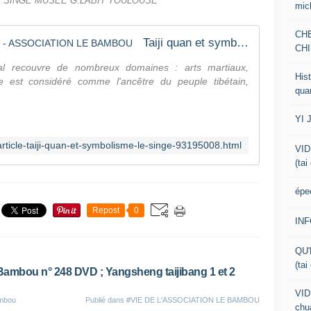
/ SINGE MUSEE G.LABIT TOULOUSE
mic
CH
Taiji quan et symbolisme ; le singe - ASSOCIATION LE BAMBOU
CHI
al recouvre de nombreux domaines : arts martiaux,
Hist
inge est considéré comme l'ancêtre du peuple tibétain,
qua
YI 
rticle-taiji-quan-et-symbolisme-le-singe-93195008.html
VID
(tai
épe
Repost
0
IN
QU'
(tai
Bambou n° 248 DVD ; Yangsheng taijibang 1 et 2
VID
ambou
Publié dans
#VIE DE L'ASSOCIATION LE BAMBOU
chua