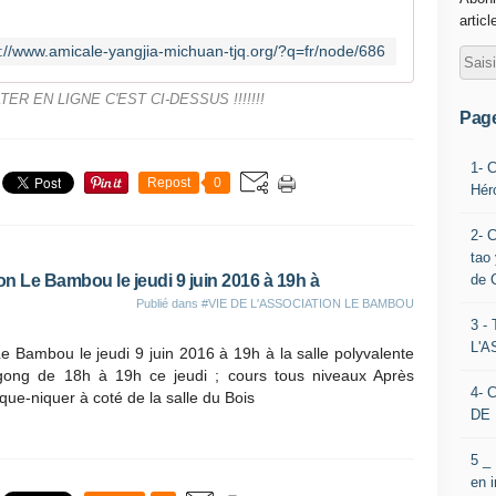
articl
p://www.amicale-yangjia-michuan-tjq.org/?q=fr/node/686
R EN LIGNE C'EST CI-DESSUS !!!!!!!
Pag
1- 
Repost
0
Hér
2- 
tao 
de 
n Le Bambou le jeudi 9 juin 2016 à 19h à
Publié dans
#VIE DE L'ASSOCIATION LE BAMBOU
3 
L'
e Bambou le jeudi 9 juin 2016 à 19h à la salle polyvalente
 gong de 18h à 19h ce jeudi ; cours tous niveaux Après
4- 
ique-niquer à coté de la salle du Bois
DE 
5 _
en 