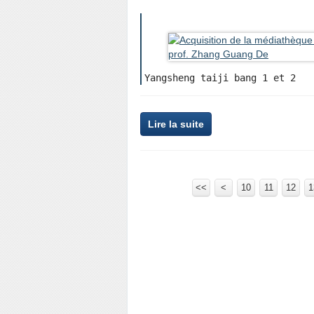
Yangsheng taiji bang 1 et 2
Lire la suite
<<
<
10
11
12
1