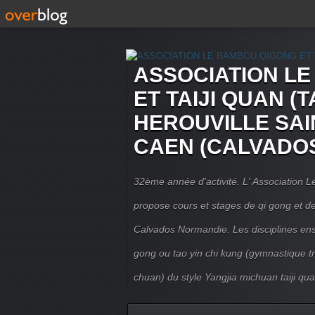
ASSOCIATION L
ET TAIJI QUAN (T
HEROUVILLE SAI
CAEN (CALVADO
32ème année d'activité. L' Association
propose cours et stages de qi gong et de 
Calvados Normandie. Les disciplines ense
gong ou tao yin chi kung (gymnastique trad
chuan) du style Yangjia michuan taiji qua