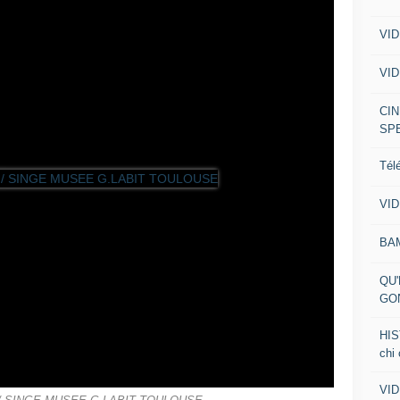
VID
VID
CIN
SP
Tél
VID
BA
QU'
GO
HIS
chi
VID