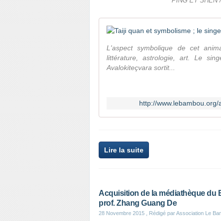
PING ET SHEN 
L'aspect symbolique de cet anim
littérature, astrologie, art. Le s
Avalokiteçvara sortit...
http://www.lebambou.org/a
Lire la suite
Acquisition de la médiathèque du 
prof. Zhang Guang De
28 Novembre 2015
, Rédigé par Association Le B