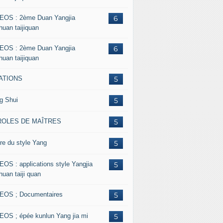
EOS : 2ème Duan Yangjia
6
huan taijiquan
EOS : 2ème Duan Yangjia
6
huan taijiquan
ATIONS
5
g Shui
5
ROLES DE MAÎTRES
5
re du style Yang
5
EOS : applications style Yangjia
5
huan taiji quan
EOS ; Documentaires
5
EOS ; épée kunlun Yang jia mi
5