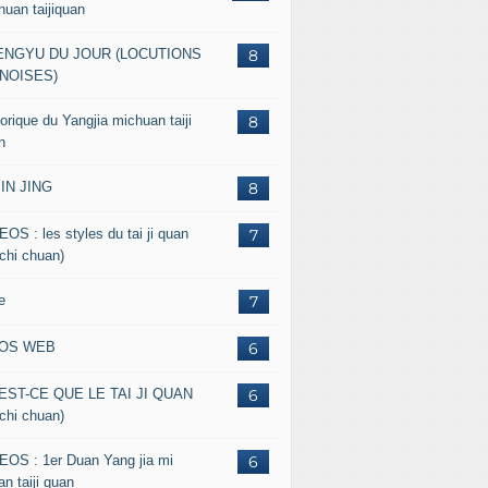
huan taijiquan
ENGYU DU JOUR (LOCUTIONS
8
NOISES)
orique du Yangjia michuan taiji
8
n
JIN JING
8
EOS : les styles du tai ji quan
7
 chi chuan)
e
7
FOS WEB
6
EST-CE QUE LE TAI JI QUAN
6
 chi chuan)
EOS : 1er Duan Yang jia mi
6
n taiji quan