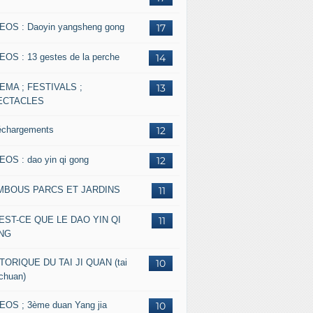
EOS : Daoyin yangsheng gong
17
EOS : 13 gestes de la perche
14
EMA ; FESTIVALS ;
13
ECTACLES
échargements
12
EOS : dao yin qi gong
12
MBOUS PARCS ET JARDINS
11
EST-CE QUE LE DAO YIN QI
11
NG
TORIQUE DU TAI JI QUAN (tai
10
 chuan)
EOS ; 3ème duan Yang jia
10