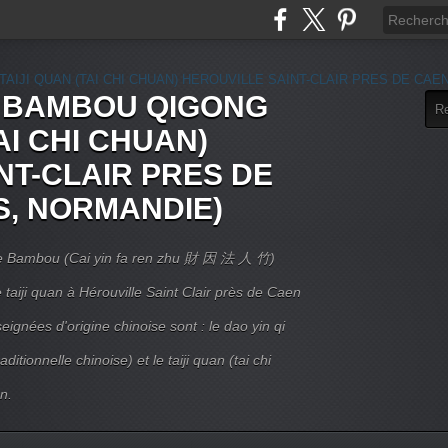
E BAMBOU QIGONG
AI CHI CHUAN)
NT-CLAIR PRES DE
S, NORMANDIE)
 Le Bambou (Cai yin fa ren zhu 財 因 法 人 竹)
taiji quan à Hérouville Saint Clair près de Caen
ignées d'origine chinoise sont : le dao yin qi
itionnelle chinoise) et le taiji quan (tai chi
n.