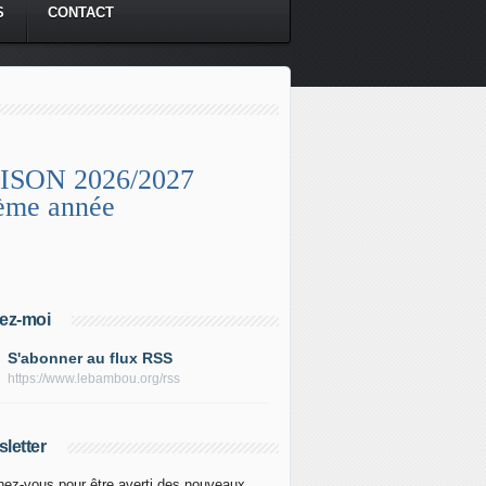
S
CONTACT
ISON 2026/2027
ème année
ez-moi
S'abonner au flux RSS
https://www.lebambou.org/rss
letter
ez-vous pour être averti des nouveaux