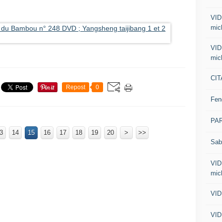
VID
mic
VID
mic
CIT
Repost
0
Fen
PA
3
14
15
16
17
18
19
20
30
>
>>
Sab
VID
mic
VID
VID