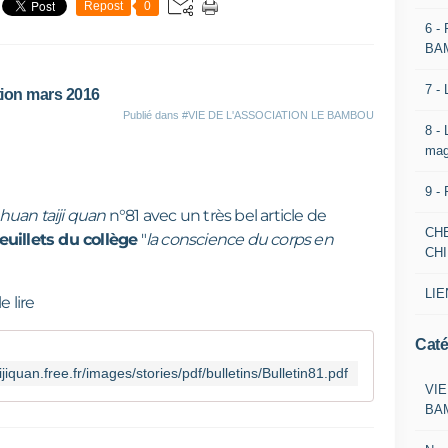
Repost
0
6 -
BA
7 -
ion mars 2016
Publié dans
#VIE DE L'ASSOCIATION LE BAMBOU
8 -
mag
9 -
huan taiji quan
n°81 avec un très bel article de
CH
euillets du collège
"
la conscience du corps en
CH
LIE
e lire
Caté
aijiquan.free.fr/images/stories/pdf/bulletins/Bulletin81.pdf
VIE
BA