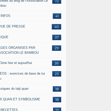
velles du blog de l'Association Le
72
mbou
 INFOS
41
VUE DE PRESSE
40
XIQUE
37
AGES ORGANISES PAR
29
ASSOCIATION LE BAMBOU
hine hier et aujoud'hui
26
EOS : exercices de base de tui
23
u
siques du taiji quan
18
IJI QUAN ET SYMBOLISME
18
s RECETTES
17