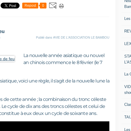
Nou
Repost
0
Ba
Les
RE
feu
u
Publié dans
#VIE DE L'ASSOCIATION LE BAMBOU
LE
La nouvelle année asiatique ou nouvel
ST
an chinois commence le 8 février (le 7
L'
La C
atique, voici une règle, il s'agit de la nouvelle lune la
VID
sho
les de cette année ; la combinaison du tronc céleste
Clas
.
Le cycle de dix ans des troncs célestes et celui de
constitue à eux deux un cycle de soixante ans.
TA
Le