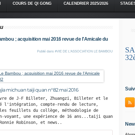
N
COURS DE QI GONG
CALENDRIER 2025/2026
STAGE
ou
ambou ; acquisition mai 2016 revue de l'Amicale du
SA
Publié dans
#VIE DE L'ASSOCIATION LE BAMBOU
32
Suiv
jia michuan taiji quan n°82 mai 2016
vre de J-F Billeter, Zhuangzi, Billeter et le 
é l'intégration, compte-rendu de lecture, 
les feuillets du collège, méthodologie de 
n-voyant, une expérience de 16 ans...taiji quan 
Ronnie Robinson, et news..
News
Abonn