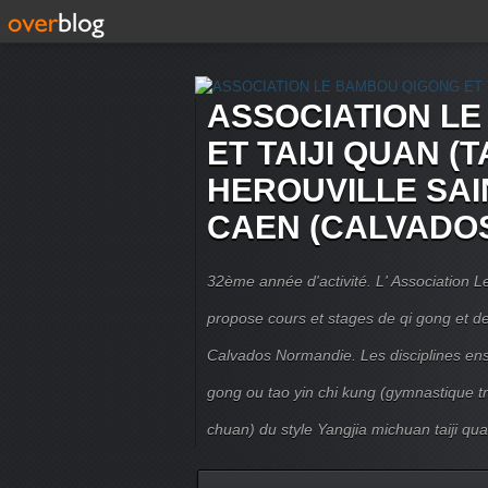
ASSOCIATION L
ET TAIJI QUAN (T
HEROUVILLE SAI
CAEN (CALVADO
32ème année d'activité. L' Association
propose cours et stages de qi gong et de 
Calvados Normandie. Les disciplines ense
gong ou tao yin chi kung (gymnastique trad
chuan) du style Yangjia michuan taiji qua