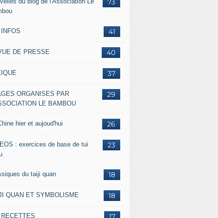
velles du blog de l'Association Le
73
mbou
 INFOS
41
VUE DE PRESSE
40
XIQUE
37
AGES ORGANISES PAR
29
ASSOCIATION LE BAMBOU
hine hier et aujoud'hui
26
EOS : exercices de base de tui
23
u
siques du taiji quan
18
IJI QUAN ET SYMBOLISME
18
s RECETTES
17