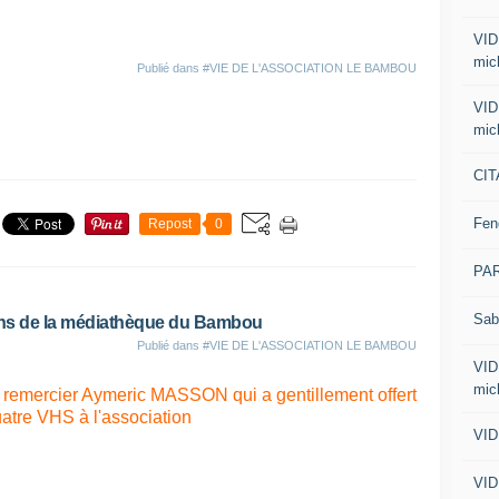
VID
mic
Publié dans
#VIE DE L'ASSOCIATION LE BAMBOU
VID
mic
CIT
Fen
Repost
0
PA
Sab
ions de la médiathèque du Bambou
Publié dans
#VIE DE L'ASSOCIATION LE BAMBOU
VID
mic
remercier Aymeric MASSON qui a gentillement offert
atre VHS à l'association
VID
VID