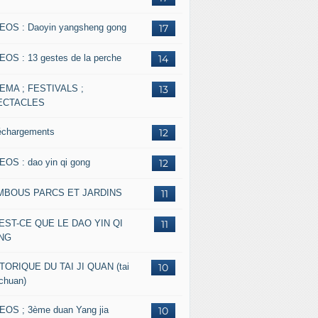
EOS : Daoyin yangsheng gong
17
EOS : 13 gestes de la perche
14
EMA ; FESTIVALS ;
13
ECTACLES
échargements
12
EOS : dao yin qi gong
12
MBOUS PARCS ET JARDINS
11
EST-CE QUE LE DAO YIN QI
11
NG
TORIQUE DU TAI JI QUAN (tai
10
 chuan)
EOS ; 3ème duan Yang jia
10