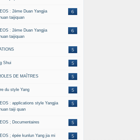
EOS : 2ème Duan Yangjia
6
huan taijiquan
EOS : 2ème Duan Yangjia
6
huan taijiquan
ATIONS
5
g Shui
5
ROLES DE MAÎTRES
5
re du style Yang
5
EOS : applications style Yangjia
5
huan taiji quan
EOS ; Documentaires
5
EOS ; épée kunlun Yang jia mi
5