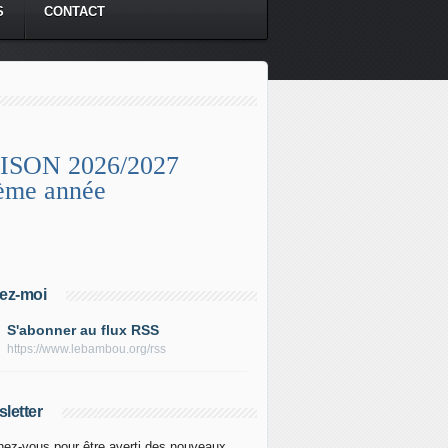
S
CONTACT
ISON 2026/2027
ème année
ez-moi
S'abonner au flux RSS
https://www.lebambou.org/rss
letter
ez-vous pour être averti des nouveaux