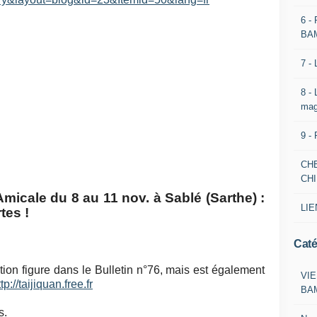
6 -
BA
7 -
8 -
mag
9 -
CH
CH
micale du 8 au 11 nov. à Sablé (Sarthe) :
LIE
tes !
Caté
tion figure dans le Bulletin n°76, mais est également
VIE
tp://taijiquan.free.fr
BA
s.