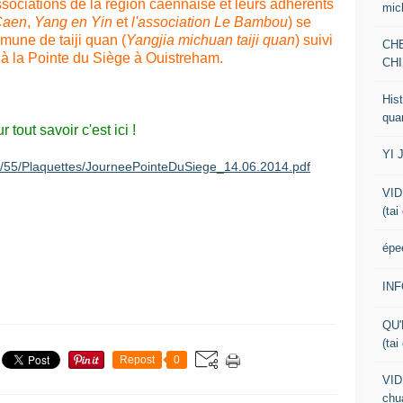
ociations de la région caennaise et leurs adhérents
mic
 Caen
,
Yang en Yin
et
l'association Le Bambou
) se
mune de taiji quan (
Yangjia michuan taiji quan
) suivi
CH
 à la Pointe du Siège à Ouistreham.
CHI
Hist
qua
r tout savoir c'est ici !
YI 
15/55/Plaquettes/JourneePointeDuSiege_14.06.2014.pdf
VID
(tai
épe
IN
QU'
(tai
Repost
0
VID
chua