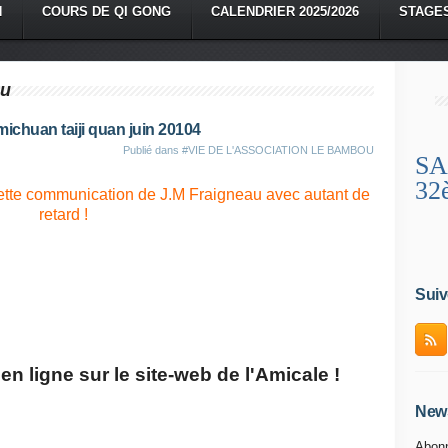
N
COURS DE QI GONG
CALENDRIER 2025/2026
STAGE
ou
michuan taiji quan juin 20104
Publié dans
#VIE DE L'ASSOCIATION LE BAMBOU
SA
32
tte communication de J.M Fraigneau avec autant de
retard !
Suiv
en ligne sur le site-web de l'Amicale !
News
Abonn