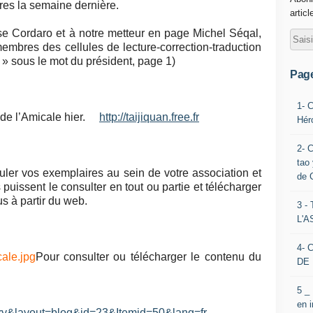
ttres la semaine dernière.
articl
e Cordaro et à notre metteur en page Michel Séqal,
embres des cellules de lecture-correction-traduction
s » sous le mot du président, page 1)
Pag
1- 
eb de l’Amicale hier.
http://taijiquan.free.fr
Hér
2- 
tao 
rculer vos exemplaires au sein de votre association et
de 
 puissent le consulter en tout ou partie et télécharger
lus à partir du web.
3 
L'
4- 
Pour consulter ou télécharger le contenu du
DE 
5 _
en 
y&layout=blog&id=23&Itemid=50&lang=fr