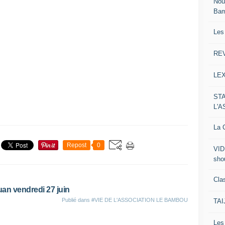
Nou
Ba
Les
RE
LE
ST
L'
La C
Repost
0
VID
sho
Clas
quan vendredi 27 juin
Publié dans
#VIE DE L'ASSOCIATION LE BAMBOU
TA
Le