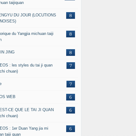
huan taijiquan
ENGYU DU JOUR (LOCUTIONS
8
NOISES)
orique du Yangjia michuan taiji
8
n
JIN JING
8
EOS : les styles du tai ji quan
7
 chi chuan)
e
7
FOS WEB
6
EST-CE QUE LE TAI JI QUAN
6
 chi chuan)
EOS : 1er Duan Yang jia mi
6
n taiji quan