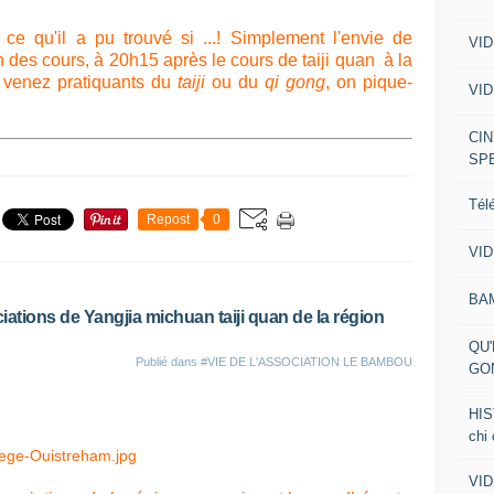
ce qu'il a pu trouvé si ...! Simplement l'envie de
VID
 des cours, à 20h15 après le cours de taiji quan à la
, venez pratiquants du
taiji
ou du
qi gong
, on pique-
VID
CIN
SP
Tél
Repost
0
VID
BA
iations de Yangjia michuan taiji quan de la région
QU'
Publié dans
#VIE DE L'ASSOCIATION LE BAMBOU
GO
HIS
chi
VID