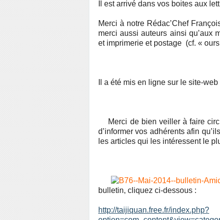
Il est arrivé dans vos boites aux le
Merci à notre Rédac’Chef François
merci aussi auteurs ainsi qu’aux m
et imprimerie et postage (cf. « our
Il a été mis en ligne sur le site-w
Merci de bien veiller à faire ci
d’informer vos adhérents afin qu’ils
les articles qui les intéressent le p
bulletin, cliquez ci-dessous :
http://taijiquan.free.fr/index.php?
option=com_content&view=categor