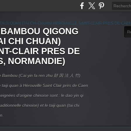
E BAMBOU QIGONG
AI CHI CHUAN)
NT-CLAIR PRES DE
S, NORMANDIE)
 Le Bambou (Cai yin fa ren zhu 財 因 法 人 竹)
taiji quan à Hérouville Saint Clair près de Caen
ignées d'origine chinoise sont : le dao yin qi
itionnelle chinoise) et le taiji quan (tai chi
n.