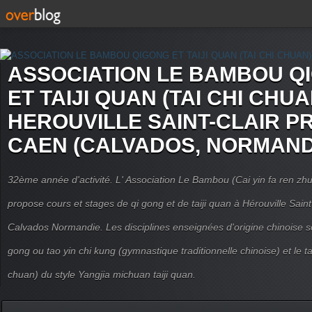
ASSOCIATION LE BAMBOU Q
ET TAIJI QUAN (TAI CHI CHUA
HEROUVILLE SAINT-CLAIR P
CAEN (CALVADOS, NORMAND
32ème année d'activité. L' Association Le Bambou (Cai yin fa ren
propose cours et stages de qi gong et de taiji quan à Hérouville Sain
Calvados Normandie. Les disciplines enseignées d'origine chinoise son
gong ou tao yin chi kung (gymnastique traditionnelle chinoise) et le tai
chuan) du style Yangjia michuan taiji quan.