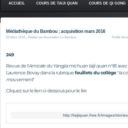
ACCUEIL
COURS DE TAIJI QUAN
COURS DE QI GONG
Médiathèque du Bambou ; acquisition mars 2016
25 Mars 2016
, Rédigé par Association Le Bambou
Publié dan
249
Revue de l'
Amicale du Yangjia michuan taiji quan
n°81 avec 
Laurence Bovay dans la rubrique
feuillets du collège
"
la c
mouvement
"
Cliquez sur le lien ci-dessous pour le lire
http://taijiquan.free.fr/images/stories