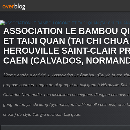
ASSOCIATION LE BAMBOU Q
ET TAIJI QUAN (TAI CHI CHUA
HEROUVILLE SAINT-CLAIR P
CAEN (CALVADOS, NORMAND
32ème année d'activité. L' Association Le Bambou (Cai yin fa ren
propose cours et stages de qi gong et de taiji quan à Hérouville Sain
Calvados Normandie. Les disciplines enseignées d'origine chinoise son
gong ou tao yin chi kung (gymnastique traditionnelle chinoise) et le tai
chuan) du style Yangjia michuan taiji quan.