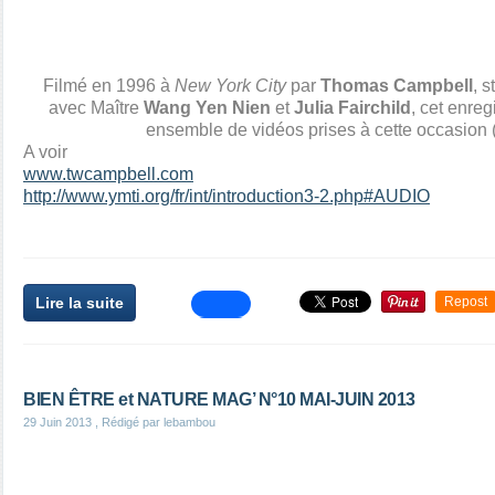
Filmé en 1996 à
New York City
par
Thomas Campbell
, 
avec Maître
Wang Yen Nien
et
Julia Fairchild
, cet enreg
ensemble de vidéos prises à cette occasion (
A voir
www.twcampbell.com
http://www.ymti.org/fr/int/introduction3-2.php#AUDIO
Lire la suite
Repost
BIEN ÊTRE et NATURE MAG’ N°10 MAI-JUIN 2013
29 Juin 2013
, Rédigé par lebambou