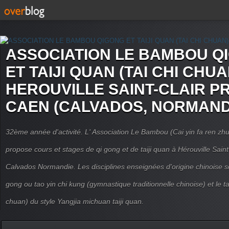
ASSOCIATION LE BAMBOU Q
ET TAIJI QUAN (TAI CHI CHUA
HEROUVILLE SAINT-CLAIR P
CAEN (CALVADOS, NORMAND
32ème année d'activité. L' Association Le Bambou (Cai yin fa ren
propose cours et stages de qi gong et de taiji quan à Hérouville Sain
Calvados Normandie. Les disciplines enseignées d'origine chinoise son
gong ou tao yin chi kung (gymnastique traditionnelle chinoise) et le tai
chuan) du style Yangjia michuan taiji quan.