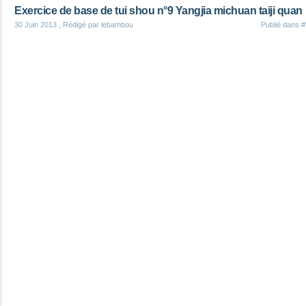
Exercice de base de tui shou n°9 Yangjia michuan taiji quan
30 Juin 2013
, Rédigé par lebambou
Publié dans
#