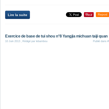
Lire la suite
Repost
Exercice de base de tui shou n°8 Yangjia michuan taiji quan
10 Juin 2013
, Rédigé par lebambou
Publié dans
#