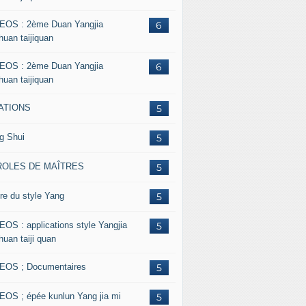
EOS : 2ème Duan Yangjia
6
huan taijiquan
EOS : 2ème Duan Yangjia
6
huan taijiquan
ATIONS
5
g Shui
5
ROLES DE MAÎTRES
5
re du style Yang
5
EOS : applications style Yangjia
5
huan taiji quan
EOS ; Documentaires
5
EOS ; épée kunlun Yang jia mi
5