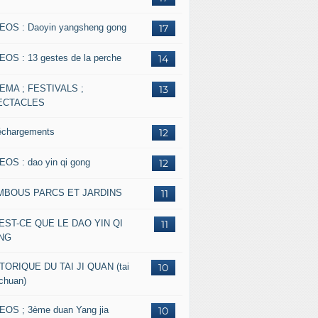
EOS : Daoyin yangsheng gong
17
EOS : 13 gestes de la perche
14
EMA ; FESTIVALS ;
13
ECTACLES
échargements
12
EOS : dao yin qi gong
12
MBOUS PARCS ET JARDINS
11
EST-CE QUE LE DAO YIN QI
11
NG
TORIQUE DU TAI JI QUAN (tai
10
 chuan)
EOS ; 3ème duan Yang jia
10