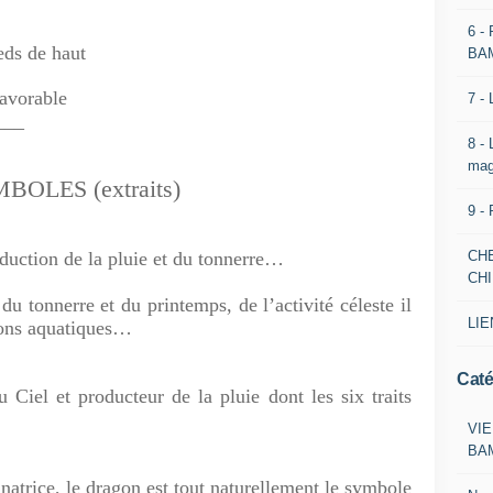
6 -
ieds de haut
BA
favorable
7 -
____
8 -
mag
OLES (extraits)
9 -
CH
oduction de la pluie et du tonnerre…
CH
 tonnerre et du printemps, de l’activité céleste il
LIE
ions aquatiques…
Caté
u Ciel et producteur de la pluie dont les six traits
VIE
BA
nnatrice, le dragon est tout naturellement le symbole