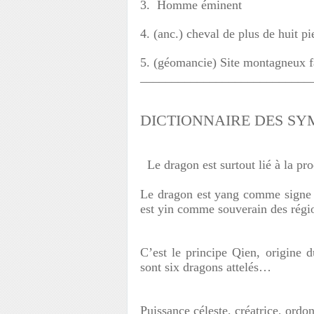
3. Homme éminent
4. (anc.) cheval de plus de huit p
5. (géomancie) Site montagneux 
__________________________
DICTIONNAIRE DES SYMB
Le dragon est surtout lié à la pr
Le dragon est yang comme signe du
est yin comme souverain des rég
C’est le principe Qien, origine d
sont six dragons attelés…
Puissance céleste, créatrice, ordo