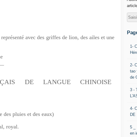
articl
Pag
eprésenté avec des griffes de lion, des ailes et une
1- 
Hér
che
__
2- 
tao 
de 
ÇAIS
DE LANGUE CHINOISE
3 
L'
4- 
 des pluies et des eaux)
DE 
l, royal.
5 _
en 