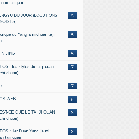
huan taijiquan
ENGYU DU JOUR (LOCUTIONS
8
NOISES)
orique du Yangjia michuan taiji
8
n
JIN JING
8
EOS : les styles du tai ji quan
7
 chi chuan)
e
7
FOS WEB
6
EST-CE QUE LE TAI JI QUAN
6
 chi chuan)
EOS : 1er Duan Yang jia mi
6
n taiji quan