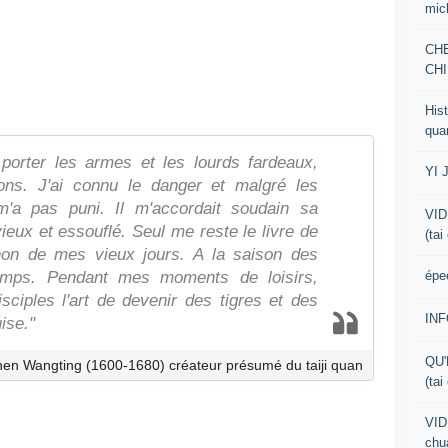
mic
CH
CHI
Hist
qua
 porter les armes et les lourds fardeaux,
YI 
ions. J'ai connu le danger et malgré les
m'a pas puni. Il m'accordait soudain sa
VID
vieux et essouflé. Seul me reste le livre de
(tai
on de mes vieux jours. A la saison des
épe
amps. Pendant mes moments de loisirs,
sciples l'art de devenir des tigres et des
IN
ise."
QU'
n Wangting (1600-1680) créateur présumé du taiji quan
(tai
VID
chua