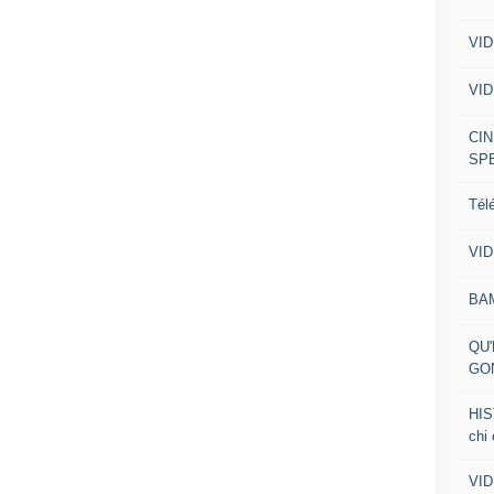
VID
VID
CIN
SP
Tél
VID
BA
QU'
GO
HIS
chi
VID