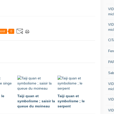
VID
mic
VID
mic
post
0
CIT
Fen
PA
Sab
VID
mic
 le
Taiji quan et
Taiji quan et
VID
symbolisme ; saisir la
symbolisme ; le
queue du moineau
serpent
VID