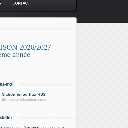
S
CONTACT
ISON 2026/2027
ème année
ez-moi
S'abonner au flux RSS
https://www.lebambou.org/rss
letter
ez-vous pour être averti des nouveaux