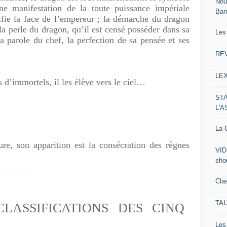
Nou
e manifestation de la toute puissance impériale
Ba
ifie la face de l’empereur ; la démarche du dragon
 la perle du dragon, qu’il est censé posséder dans sa
Les
la parole du chef, la perfection de sa pensée et ses
RE
LE
 d’immortels, il les élève vers le ciel…
ST
L'
La C
re, son apparition est la consécration des règnes
VID
sho
________
Clas
TA
LASSIFICATIONS DES CINQ
Le