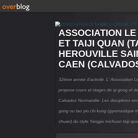
ASSOCIATION L
ET TAIJI QUAN (T
HEROUVILLE SAI
CAEN (CALVADO
32ème année d'activité. L' Association
propose cours et stages de qi gong et de 
Calvados Normandie. Les disciplines ense
gong ou tao yin chi kung (gymnastique trad
chuan) du style Yangjia michuan taiji qua