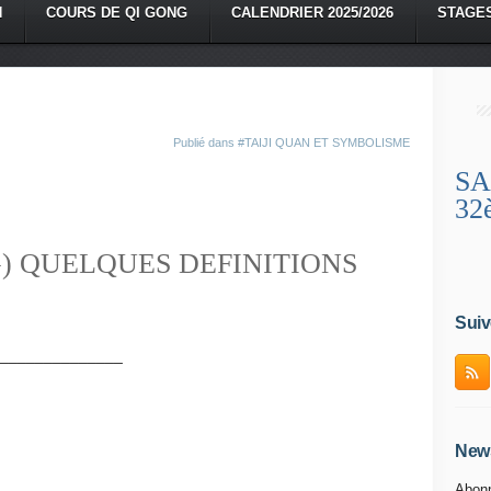
N
COURS DE QI GONG
CALENDRIER 2025/2026
STAGE
Publié dans
#TAIJI QUAN ET SYMBOLISME
SA
32
) QUELQUES DEFINITIONS
Suiv
______________
News
Abonn