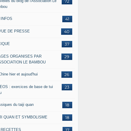
velles du blog de l'Association Le
72
mbou
 INFOS
41
VUE DE PRESSE
40
XIQUE
37
AGES ORGANISES PAR
29
ASSOCIATION LE BAMBOU
hine hier et aujoud'hui
26
EOS : exercices de base de tui
23
u
siques du taiji quan
18
IJI QUAN ET SYMBOLISME
18
s RECETTES
17