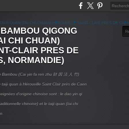
E BAMBOU QIGONG
AI CHI CHUAN)
NT-CLAIR PRES DE
S, NORMANDIE)
 Le Bambou (Cai yin fa ren zhu 財 因 法 人 竹)
taiji quan à Hérouville Saint Clair près de Caen
ignées d'origine chinoise sont : le dao yin qi
itionnelle chinoise) et le taiji quan (tai chi
n.