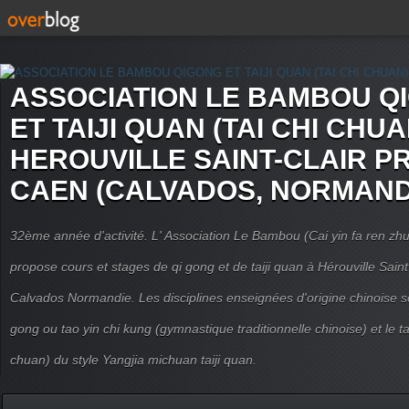
ASSOCIATION LE BAMBOU Q
ET TAIJI QUAN (TAI CHI CHUA
HEROUVILLE SAINT-CLAIR P
CAEN (CALVADOS, NORMAND
32ème année d'activité. L' Association Le Bambou (Cai yin fa ren
propose cours et stages de qi gong et de taiji quan à Hérouville Sain
Calvados Normandie. Les disciplines enseignées d'origine chinoise son
gong ou tao yin chi kung (gymnastique traditionnelle chinoise) et le tai
chuan) du style Yangjia michuan taiji quan.