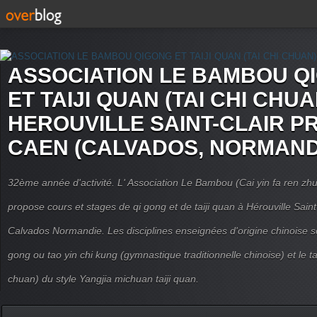
ASSOCIATION LE BAMBOU Q
ET TAIJI QUAN (TAI CHI CHUA
HEROUVILLE SAINT-CLAIR P
CAEN (CALVADOS, NORMAND
32ème année d'activité. L' Association Le Bambou (Cai yin fa ren
propose cours et stages de qi gong et de taiji quan à Hérouville Sain
Calvados Normandie. Les disciplines enseignées d'origine chinoise son
gong ou tao yin chi kung (gymnastique traditionnelle chinoise) et le tai
chuan) du style Yangjia michuan taiji quan.