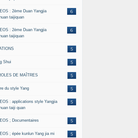
EOS : 2ème Duan Yangjia
6
huan taijiquan
EOS : 2ème Duan Yangjia
6
huan taijiquan
ATIONS
5
g Shui
5
ROLES DE MAÎTRES
5
re du style Yang
5
EOS : applications style Yangjia
5
huan taiji quan
EOS ; Documentaires
5
EOS ; épée kunlun Yang jia mi
5