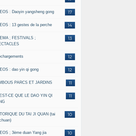
EOS : Daoyin yangsheng gong
17
EOS : 13 gestes de la perche
14
EMA ; FESTIVALS ;
13
ECTACLES
échargements
12
EOS : dao yin qi gong
12
MBOUS PARCS ET JARDINS
11
EST-CE QUE LE DAO YIN QI
11
NG
TORIQUE DU TAI JI QUAN (tai
10
 chuan)
EOS ; 3ème duan Yang jia
10