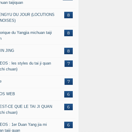
huan taijiquan
ENGYU DU JOUR (LOCUTIONS
8
NOISES)
orique du Yangjia michuan taiji
8
n
JIN JING
8
EOS : les styles du tai ji quan
7
 chi chuan)
e
7
FOS WEB
6
EST-CE QUE LE TAI JI QUAN
6
 chi chuan)
EOS : 1er Duan Yang jia mi
6
n taiji quan