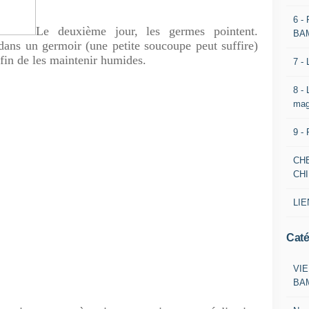
6 -
Le deuxième jour, les germes pointent.
BA
dans un germoir (une petite soucoupe peut suffire)
fin de les maintenir humides.
7 -
8 -
mag
9 -
CH
CH
LIE
Caté
VIE
BA