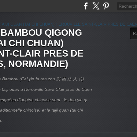
E BAMBOU QIGONG
AI CHI CHUAN)
NT-CLAIR PRES DE
S, NORMANDIE)
 Le Bambou (Cai yin fa ren zhu 財 因 法 人 竹)
taiji quan à Hérouville Saint Clair près de Caen
ignées d'origine chinoise sont : le dao yin qi
itionnelle chinoise) et le taiji quan (tai chi
n.