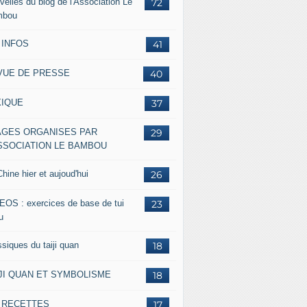
velles du blog de l'Association Le
72
mbou
 INFOS
41
VUE DE PRESSE
40
XIQUE
37
AGES ORGANISES PAR
29
ASSOCIATION LE BAMBOU
hine hier et aujoud'hui
26
EOS : exercices de base de tui
23
u
siques du taiji quan
18
IJI QUAN ET SYMBOLISME
18
s RECETTES
17