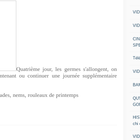
VID
VID
CIN
SP
Tél
Quatrième jour, les germes s'allongent, on
VID
aintenant ou continuer une journée supplémentaire
BA
alades, nems, rouleaux de printemps
QU'
GO
HIS
chi
VID