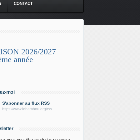
S
CONTACT
ISON 2026/2027
ème année
ez-moi
S'abonner au flux RSS
https://www.lebambou.org/rss
letter
ez-vous pour être averti des nouveaux