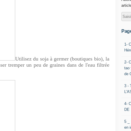
articl
Pag
1- 
Hér
Utilisez du soja à germer (boutiques bio), la
2- 
sser tremper un peu de graines dans de l'eau filtrée
tao 
de 
3 
L'
4- 
DE 
5 _
en 