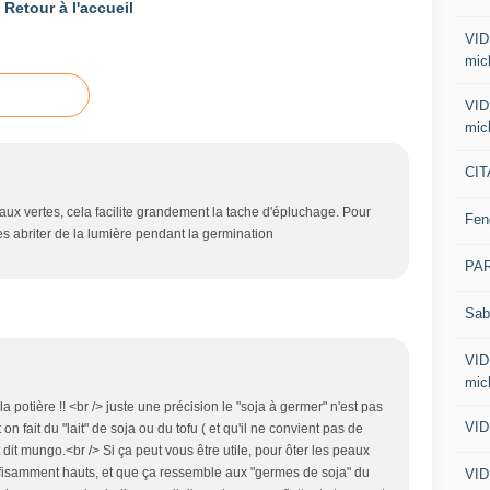
Retour à l'accueil
VID
mic
VID
mic
CIT
aux vertes, cela facilite grandement la tache d'épluchage. Pour
Fen
es abriter de la lumière pendant la germination
PA
Sab
VID
mic
 potière !! <br /> juste une précision le "soja à germer" n'est pas
VID
 on fait du "lait" de soja ou du tofu ( et qu'il ne convient pas de
ot dit mungo.<br /> Si ça peut vous être utile, pour ôter les peaux
ffisamment hauts, et que ça ressemble aux "germes de soja" du
VID