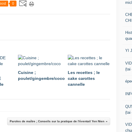
mic
post
0
CH
CHI
Hist
qua
YI 
VID
(tai
Cuisine ;
Les recettes ; le
E
poulet/gingembre/coco
cake carottes
épe
le
cannelle
IN
QU'
(tai
Paroles de maître ; Conseils sur la pratique de l'éventail Yen Nien
VID
chua