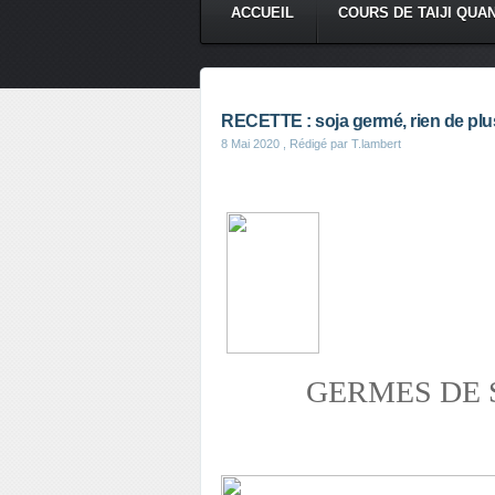
ACCUEIL
COURS DE TAIJI QUA
RECETTE : soja germé, rien de plus 
8 Mai 2020
, Rédigé par T.lambert
GERMES DE 