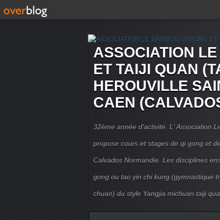
ASSOCIATION L
ET TAIJI QUAN (T
HEROUVILLE SAI
CAEN (CALVADO
32ème année d'activité. L' Association
propose cours et stages de qi gong et de 
Calvados Normandie. Les disciplines ense
gong ou tao yin chi kung (gymnastique trad
chuan) du style Yangjia michuan taiji qua