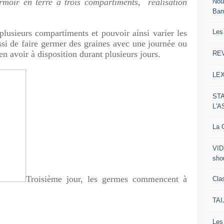
rmoir en terre à trois compartiments, réalisation
Nou
Ba
Les
lusieurs compartiments et pouvoir ainsi varier les
si de faire germer des graines avec une journée ou
n avoir à disposition durant plusieurs jours.
RE
LE
ST
L'
La C
VID
sho
Troisième jour, les germes commencent à
Clas
TA
Le