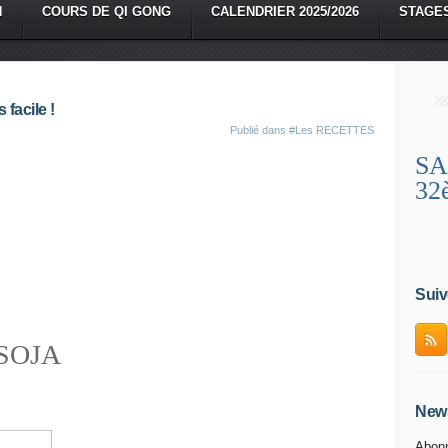
N
COURS DE QI GONG
CALENDRIER 2025/2026
STAGE
facile !
Publié dans
#Les RECETTES
SA
32
Suiv
SOJA
News
Abonn