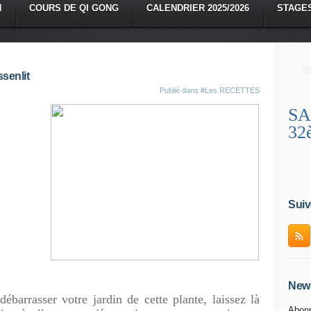
N
COURS DE QI GONG
CALENDRIER 2025/2026
STAGE
senlit
Publié dans
#Les RECETTES
SA
32
Suiv
News
sser votre jardin de cette plante, laissez là
Abonn