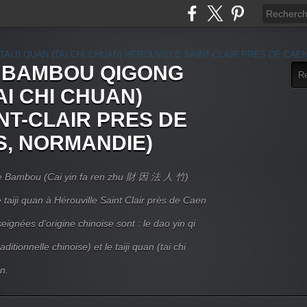
E BAMBOU QIGONG
AI CHI CHUAN)
NT-CLAIR PRES DE
S, NORMANDIE)
 Le Bambou (Cai yin fa ren zhu 財 因 法 人 竹)
taiji quan à Hérouville Saint Clair près de Caen
ignées d'origine chinoise sont : le dao yin qi
itionnelle chinoise) et le taiji quan (tai chi
n.