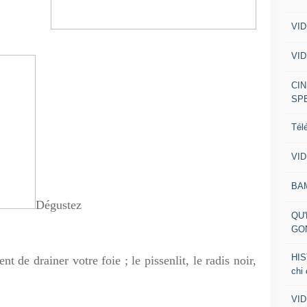
VID
VID
CIN
SP
Tél
VID
BA
Dégustez
QU'
GO
HIS
 drainer votre foie ; le pissenlit, le radis noir,
chi
VID