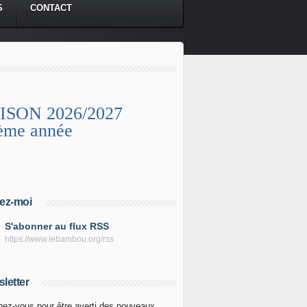
S
CONTACT
ISON 2026/2027
ème année
ez-moi
S'abonner au flux RSS
https://www.lebambou.org/rss
letter
ez-vous pour être averti des nouveaux