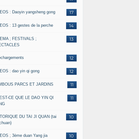
EOS : Daoyin yangsheng gong
17
EOS : 13 gestes de la perche
14
EMA ; FESTIVALS ;
13
ECTACLES
échargements
12
EOS : dao yin qi gong
12
MBOUS PARCS ET JARDINS
11
EST-CE QUE LE DAO YIN QI
11
NG
TORIQUE DU TAI JI QUAN (tai
10
 chuan)
EOS ; 3ème duan Yang jia
10