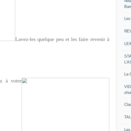
Nou
Ba
Les
RE
Lavez-les quelque peu et
les faire revenir à
LE
ST
L'
La C
ez à votre
VID
sho
Clas
TA
Le