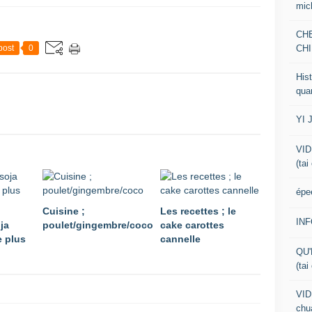
mic
CH
CHI
post
0
Hist
qua
YI 
VID
(tai
épe
Cuisine ;
Les recettes ; le
IN
ja
poulet/gingembre/coco
cake carottes
e plus
cannelle
QU'
(tai
VID
chua