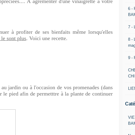
réciées.... A agrémenter d'une vinaigrette à votre
6 -
BA
7 -
profiter de ses bienfaits même lorsqu'elles
 le sont plus
. Voici une recette.
8 -
mag
9 -
CH
CH
jardin ou à l'occasion de vos promenades (dans
LIE
r le pied afin de permetttre à la plante de continuer
Caté
VIE
BA