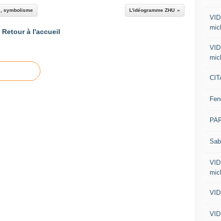
e, symbolisme
L'idéogramme ZHU
VID
mic
Retour à l'accueil
VID
mic
CIT
Fen
PA
Sab
VID
mic
VID
VID