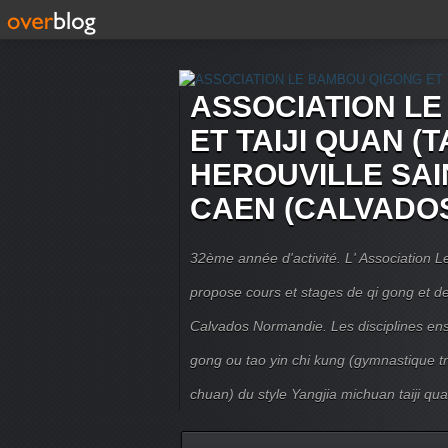
ASSOCIATION L
ET TAIJI QUAN (T
HEROUVILLE SAI
CAEN (CALVADO
32ème année d'activité. L' Association
propose cours et stages de qi gong et de 
Calvados Normandie. Les disciplines ense
gong ou tao yin chi kung (gymnastique trad
chuan) du style Yangjia michuan taiji qua