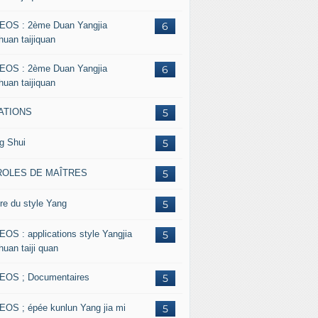
EOS : 2ème Duan Yangjia
6
huan taijiquan
EOS : 2ème Duan Yangjia
6
huan taijiquan
ATIONS
5
g Shui
5
ROLES DE MAÎTRES
5
re du style Yang
5
EOS : applications style Yangjia
5
huan taiji quan
EOS ; Documentaires
5
EOS ; épée kunlun Yang jia mi
5