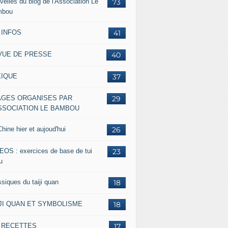
velles du blog de l'Association Le
73
mbou
 INFOS
41
VUE DE PRESSE
40
XIQUE
37
AGES ORGANISES PAR
29
ASSOCIATION LE BAMBOU
hine hier et aujoud'hui
26
EOS : exercices de base de tui
23
u
siques du taiji quan
18
IJI QUAN ET SYMBOLISME
18
s RECETTES
17