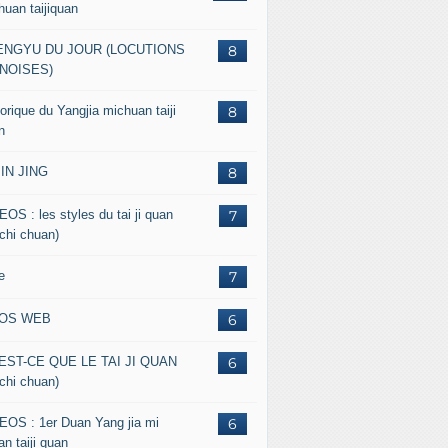
huan taijiquan
ENGYU DU JOUR (LOCUTIONS
8
NOISES)
orique du Yangjia michuan taiji
8
n
JIN JING
8
EOS : les styles du tai ji quan
7
 chi chuan)
e
7
FOS WEB
6
EST-CE QUE LE TAI JI QUAN
6
 chi chuan)
EOS : 1er Duan Yang jia mi
6
n taiji quan