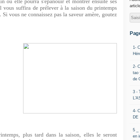
din où elle pourra s'épanouir et montrer ensuite ses
articl
Il vous suffira de prélever à la saison du printemps
s. Si vous ne connaissez pas la saveur amère, goutez
Pag
1- 
Hér
2- 
tao 
de 
3 
L'
4- 
DE 
5 _
ntemps, plus tard dans la saison, elles le seront
en 