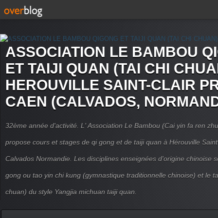
ASSOCIATION LE BAMBOU Q
ET TAIJI QUAN (TAI CHI CHUA
HEROUVILLE SAINT-CLAIR P
CAEN (CALVADOS, NORMAND
32ème année d'activité. L' Association Le Bambou (Cai yin fa ren
propose cours et stages de qi gong et de taiji quan à Hérouville Sain
Calvados Normandie. Les disciplines enseignées d'origine chinoise son
gong ou tao yin chi kung (gymnastique traditionnelle chinoise) et le tai
chuan) du style Yangjia michuan taiji quan.