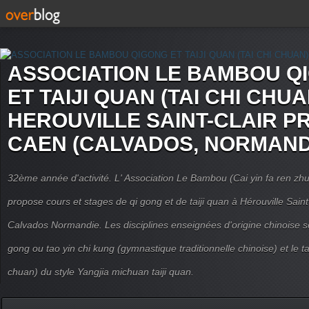
ASSOCIATION LE BAMBOU Q
ET TAIJI QUAN (TAI CHI CHUA
HEROUVILLE SAINT-CLAIR P
CAEN (CALVADOS, NORMAND
32ème année d'activité. L' Association Le Bambou (Cai yin fa ren
propose cours et stages de qi gong et de taiji quan à Hérouville Sain
Calvados Normandie. Les disciplines enseignées d'origine chinoise son
gong ou tao yin chi kung (gymnastique traditionnelle chinoise) et le tai
chuan) du style Yangjia michuan taiji quan.