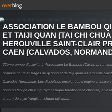
ASSOCIATION LE BAMBOU Q
ET TAIJI QUAN (TAI CHI CHUA
HEROUVILLE SAINT-CLAIR P
CAEN (CALVADOS, NORMAND
32ème année d'activité. L' Association Le Bambou (Cai yin fa ren
propose cours et stages de qi gong et de taiji quan à Hérouville Sain
Calvados Normandie. Les disciplines enseignées d'origine chinoise son
gong ou tao yin chi kung (gymnastique traditionnelle chinoise) et le tai
chuan) du style Yangjia michuan taiji quan.