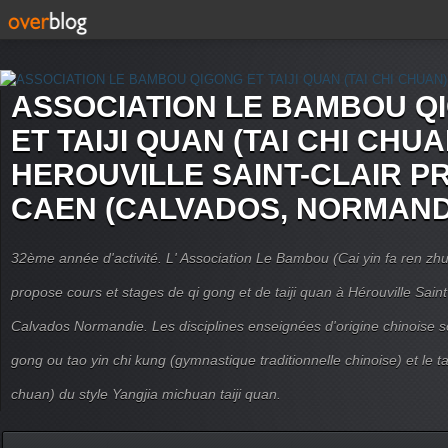
ASSOCIATION LE BAMBOU Q
ET TAIJI QUAN (TAI CHI CHUA
HEROUVILLE SAINT-CLAIR P
CAEN (CALVADOS, NORMAND
32ème année d'activité. L' Association Le Bambou (Cai yin fa ren
propose cours et stages de qi gong et de taiji quan à Hérouville Sain
Calvados Normandie. Les disciplines enseignées d'origine chinoise son
gong ou tao yin chi kung (gymnastique traditionnelle chinoise) et le tai
chuan) du style Yangjia michuan taiji quan.