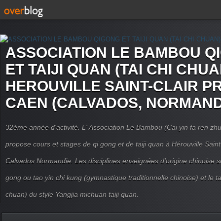
ASSOCIATION LE BAMBOU Q
ET TAIJI QUAN (TAI CHI CHUA
HEROUVILLE SAINT-CLAIR P
CAEN (CALVADOS, NORMAND
32ème année d'activité. L' Association Le Bambou (Cai yin fa ren
propose cours et stages de qi gong et de taiji quan à Hérouville Sain
Calvados Normandie. Les disciplines enseignées d'origine chinoise son
gong ou tao yin chi kung (gymnastique traditionnelle chinoise) et le tai
chuan) du style Yangjia michuan taiji quan.