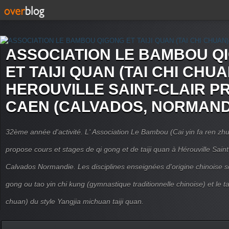
ASSOCIATION LE BAMBOU Q
ET TAIJI QUAN (TAI CHI CHUA
HEROUVILLE SAINT-CLAIR P
CAEN (CALVADOS, NORMAND
32ème année d'activité. L' Association Le Bambou (Cai yin fa ren
propose cours et stages de qi gong et de taiji quan à Hérouville Sain
Calvados Normandie. Les disciplines enseignées d'origine chinoise son
gong ou tao yin chi kung (gymnastique traditionnelle chinoise) et le tai
chuan) du style Yangjia michuan taiji quan.