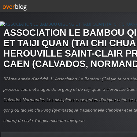
ASSOCIATION LE BAMBOU Q
ET TAIJI QUAN (TAI CHI CHUA
HEROUVILLE SAINT-CLAIR P
CAEN (CALVADOS, NORMAND
32ème année d'activité. L' Association Le Bambou (Cai yin fa ren
propose cours et stages de qi gong et de taiji quan à Hérouville Sain
Calvados Normandie. Les disciplines enseignées d'origine chinoise son
gong ou tao yin chi kung (gymnastique traditionnelle chinoise) et le tai
chuan) du style Yangjia michuan taiji quan.