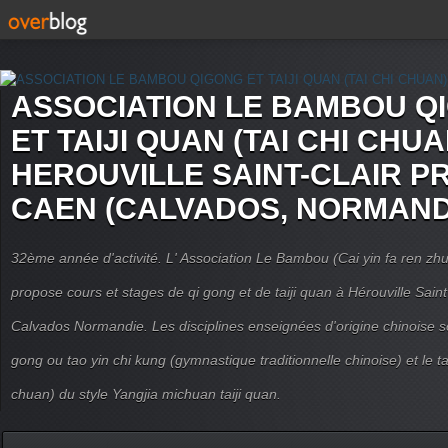
ASSOCIATION LE BAMBOU Q
ET TAIJI QUAN (TAI CHI CHUA
HEROUVILLE SAINT-CLAIR P
CAEN (CALVADOS, NORMAND
32ème année d'activité. L' Association Le Bambou (Cai yin fa ren
propose cours et stages de qi gong et de taiji quan à Hérouville Sain
Calvados Normandie. Les disciplines enseignées d'origine chinoise son
gong ou tao yin chi kung (gymnastique traditionnelle chinoise) et le tai
chuan) du style Yangjia michuan taiji quan.