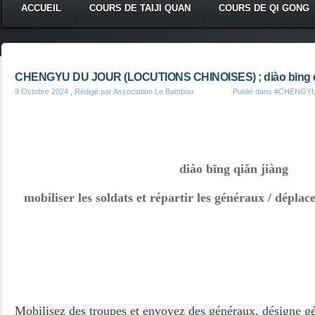
ACCUEIL
COURS DE TAIJI QUAN
COURS DE QI GONG
CHENGYU DU JOUR (LOCUTIONS CHINOISES) ; diào bīng q
9 Octobre 2024
, Rédigé par Association Le Bambou
Publié dans
#CHENGYU
diào bīng qiǎn jiàng
mobiliser les soldats et répartir les généraux / déplac
Mobilisez des troupes et envoyez des généraux, d
ésigne gé