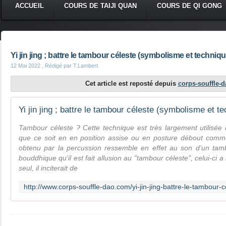
ACCUEIL
COURS DE TAIJI QUAN
COURS DE QI GONG
Yi jin jing ; battre le tambour céleste (symbolisme et techniqu
12 Mai 2022
, Rédigé par T.Lambert
Cet article est reposté depuis
corps-souffle-
Yi jin jing ; battre le tambour céleste (symbolisme et t
Tambour céleste ? Cette technique est très largement utilisée
que ce soit en en position assise ou en posture débout comme 
obtenu par la percussion ressemble en effet au son d’un tambo
bouddhique qu'il est fait allusion au "tambour céleste", celui-ci a 
seul, il inciterait de