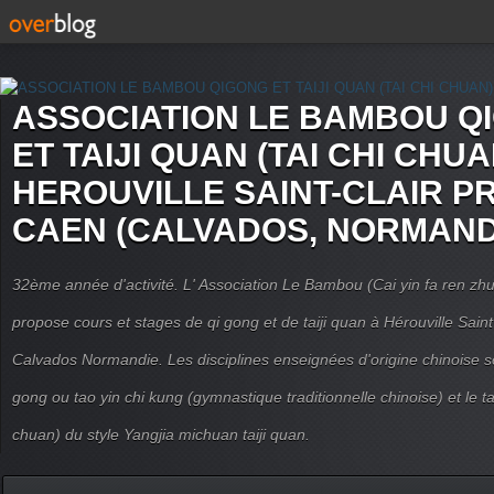
ASSOCIATION LE BAMBOU Q
ET TAIJI QUAN (TAI CHI CHUA
HEROUVILLE SAINT-CLAIR P
CAEN (CALVADOS, NORMAND
32ème année d'activité. L' Association Le Bambou (Cai yin fa ren
propose cours et stages de qi gong et de taiji quan à Hérouville Sain
Calvados Normandie. Les disciplines enseignées d'origine chinoise son
gong ou tao yin chi kung (gymnastique traditionnelle chinoise) et le tai
chuan) du style Yangjia michuan taiji quan.