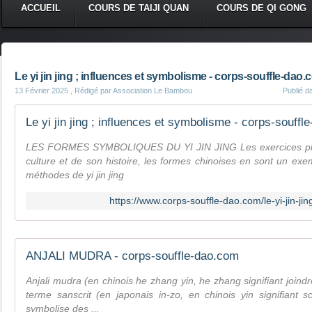
ACCUEIL
COURS DE TAIJI QUAN
COURS DE QI GONG
Le yi jin jing ; influences et symbolisme - corps-souffle-dao
13 Février 2025
, Rédigé par Association Le Bambou
Publié 
Le yi jin jing ; influences et symbolisme - corps-souff
LES FORMES SYMBOLIQUES DU YI JIN JING Les exercices physi
culture et de son histoire, les formes chinoises en sont un ex
méthodes de yi jin jing
https://www.corps-souffle-dao.com/le-yi-jin-ji
ANJALI MUDRA - corps-souffle-dao.com
Anjali mudra (en chinois he zhang yin, he zhang signifiant join
terme sanscrit (en japonais in-zo, en chinois yin signifiant 
symbolise des ...