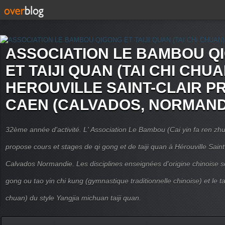
ASSOCIATION LE BAMBOU Q
ET TAIJI QUAN (TAI CHI CHUA
HEROUVILLE SAINT-CLAIR P
CAEN (CALVADOS, NORMAND
32ème année d'activité. L' Association Le Bambou (Cai yin fa ren
propose cours et stages de qi gong et de taiji quan à Hérouville Sain
Calvados Normandie. Les disciplines enseignées d'origine chinoise son
gong ou tao yin chi kung (gymnastique traditionnelle chinoise) et le tai
chuan) du style Yangjia michuan taiji quan.