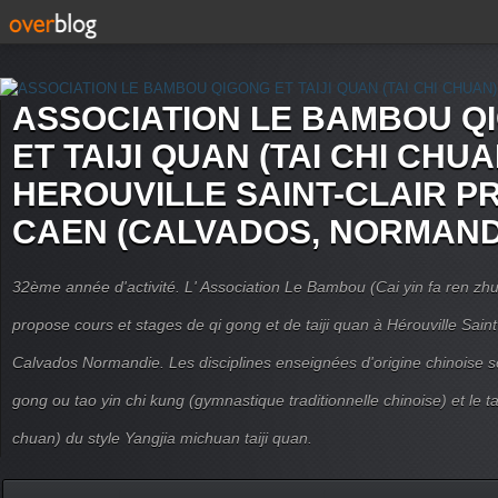
ASSOCIATION LE BAMBOU Q
ET TAIJI QUAN (TAI CHI CHUA
HEROUVILLE SAINT-CLAIR P
CAEN (CALVADOS, NORMAND
32ème année d'activité. L' Association Le Bambou (Cai yin fa ren
propose cours et stages de qi gong et de taiji quan à Hérouville Sain
Calvados Normandie. Les disciplines enseignées d'origine chinoise son
gong ou tao yin chi kung (gymnastique traditionnelle chinoise) et le tai
chuan) du style Yangjia michuan taiji quan.