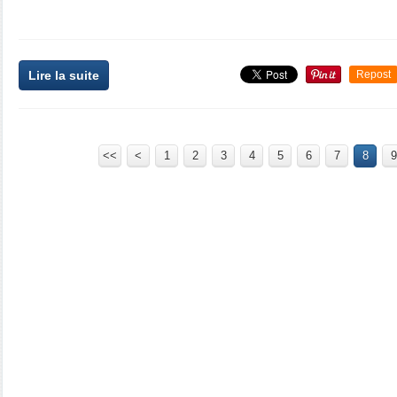
Lire la suite
Repost
<<
<
1
2
3
4
5
6
7
8
9