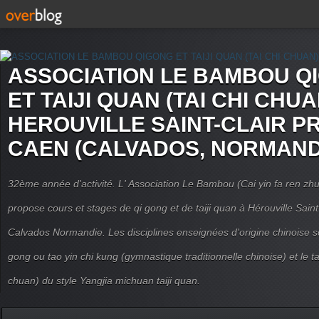
ASSOCIATION LE BAMBOU Q
ET TAIJI QUAN (TAI CHI CHUA
HEROUVILLE SAINT-CLAIR P
CAEN (CALVADOS, NORMAND
32ème année d'activité. L' Association Le Bambou (Cai yin fa ren
propose cours et stages de qi gong et de taiji quan à Hérouville Sain
Calvados Normandie. Les disciplines enseignées d'origine chinoise son
gong ou tao yin chi kung (gymnastique traditionnelle chinoise) et le tai
chuan) du style Yangjia michuan taiji quan.