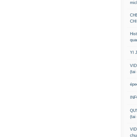
mic
CH
CHI
Hist
qua
YI 
VID
(tai
épe
IN
QU'
(tai
VID
chua