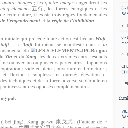
es
quatre images
; les
quatre images
engendrent les
s
cinq éléments
五行, les forces énergiques et les
6 -
BA
de cette nature, il existe trois règles fondamentales
 de l’engendrement
et la
règle de l’inhibition
.
7 -
8 -
n initiale qui précède toute action est liée au
Wuji
,
mag
e
taiji
. Le
Taiji
lui-même se manifeste dans «
la
fondamental du
Ba gua
9 -
 du
Yin
et du
Yang
, les deux extrêmes entre lesquels
ême ou avec un ou plusieurs partenaires. Rappelons
CH
expiration ; vide et plein ; ouverture et fermeture ;
CH
 et flexion ; souplesse et dureté; élévation et
des techniques et de la force adverse se déroule en
LIE
 jeu incessant des opposés complémentaires.
ing-pok
Caté
___________
VIE
BA
in ( bei jing), Kang ge-wu 康戈武, (l’auteur de «
aux chinois » 中国武木实用大全 ), On peut classer les