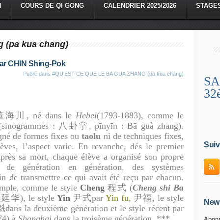
N
COURS DE QI GONG
CALENDRIER 2025/2026
STAGE
g (pa kua chang)
par CHIN Shing-Pok
Publié dans
#QU'EST-CE QUE LE BA GUA ZHANG (pa kua chang)
SA
32
海川, né dans le
Hebei
(1793-1883), comme le
sinogrammes : 八卦掌, pīnyīn : Bā guà zhang).
gné de formes fixes ou
taolu
ni de techniques fixes,
Suiv
èves, l’aspect varie. En revanche, dés le premier
Après sa mort, chaque élève a organisé son propre
t, de génération en génération, des systèmes
in de transmettre ce qui avait été reçu par chacun.
xemple, comme le style
Cheng
程式 (
Cheng shi Ba
华), le style
Yin
尹式par
Yin fu
, 尹福, le style
News
s la deuxième génération et le style récent par
4) à
Shanghai
dans la troisème génération. ***
Abonn