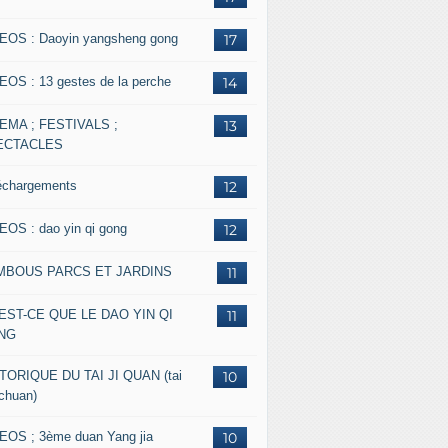
EOS : Daoyin yangsheng gong
17
EOS : 13 gestes de la perche
14
EMA ; FESTIVALS ;
13
ECTACLES
échargements
12
EOS : dao yin qi gong
12
MBOUS PARCS ET JARDINS
11
EST-CE QUE LE DAO YIN QI
11
NG
TORIQUE DU TAI JI QUAN (tai
10
 chuan)
EOS ; 3ème duan Yang jia
10