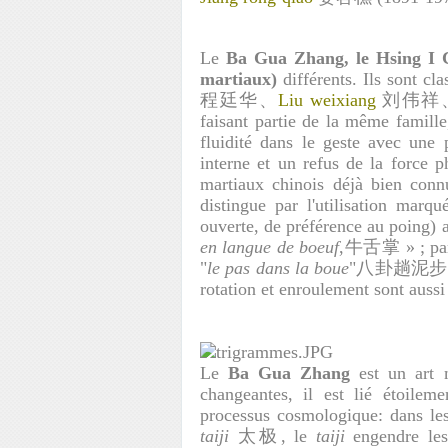
Le
Ba Gua Zhang, le Hsing I Ch
martiaux)
différents. Ils sont cl
程廷华、
Liu weixiang
刘伟祥
faisant partie de la même famille
fluidité dans le geste avec une p
interne et un refus de la force p
martiaux chinois déjà bien co
distingue par l'utilisation mar
ouverte, de préférence au poing) 
en langue de boeuf
,牛舌掌 » ; par 
"
le pas dans la boue
"八卦趟泥步. 
rotation et enroulement sont aussi
Le
Ba Gua Zhang
est un art m
changeantes, il est lié étoilem
processus cosmologique: dans le
taiji
太极, le
taiji
engendre les