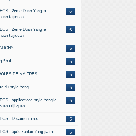
EOS : 2ème Duan Yangjia
6
huan taijiquan
EOS : 2ème Duan Yangjia
6
huan taijiquan
ATIONS
5
g Shui
5
ROLES DE MAÎTRES
5
re du style Yang
5
EOS : applications style Yangjia
5
huan taiji quan
EOS ; Documentaires
5
EOS ; épée kunlun Yang jia mi
5