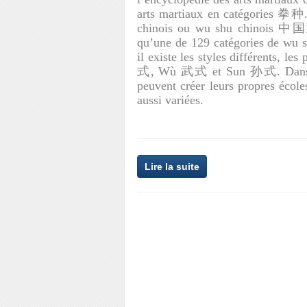
arts martiaux en catégories 拳种. 
chinois ou wu shu chinois 中国武
qu’une de 129 catégories de wu sh
il existe les styles différent
式, Wù 武式 et Sun 孙式. Dans un 
peuvent créer leurs propres écol
aussi variées.
Lire la suite