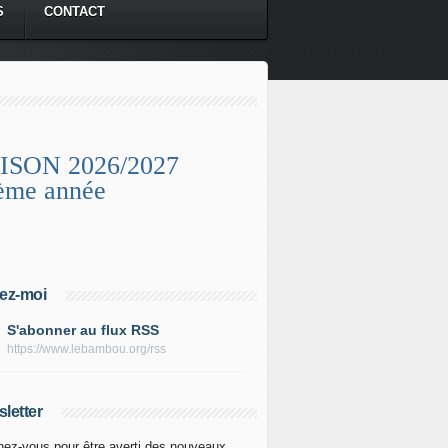
S
CONTACT
ISON 2026/2027
ème année
ez-moi
S'abonner au flux RSS
https://www.lebambou.org/rss
letter
ez-vous pour être averti des nouveaux