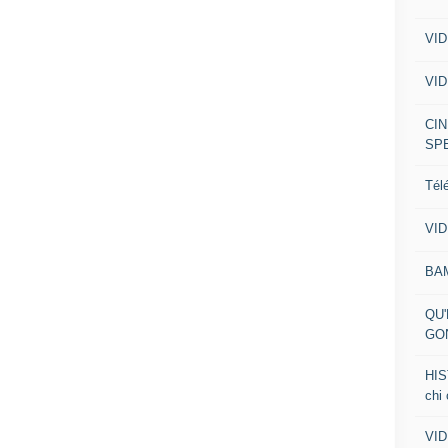
VID
VID
CIN
SP
Tél
VID
BA
QU'
GO
HIS
chi
VID