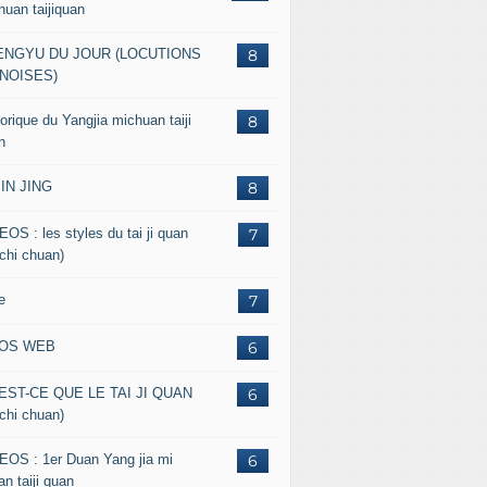
huan taijiquan
ENGYU DU JOUR (LOCUTIONS
8
NOISES)
orique du Yangjia michuan taiji
8
n
JIN JING
8
EOS : les styles du tai ji quan
7
 chi chuan)
e
7
FOS WEB
6
EST-CE QUE LE TAI JI QUAN
6
 chi chuan)
EOS : 1er Duan Yang jia mi
6
n taiji quan