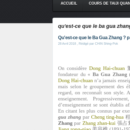
ACCUEIL
COURS DE TAIJI QUA
qu'est-ce que le ba gua zhan
Qu'est-ce que le Ba Gua Zhang ? 
28 Avril 2018
, Rédigé par CHIN Shing-Pok
On considère
Dong Hai-chuan
董
fondateur du «
Ba Gua Zhang
(
Dong Hai-chuan
n’a jamais ensei
mais selon le groupement des él
regard, on reconnaît son style. 
enseignement. Progressivemen
d’enseignement se sont établis af
En citant les plus connus par e
gua zhang
par
Cheng ting-hua
程廷
Zhang
par
Zhang zhan-kui
張占魁dan
Jiang rong-qiao
姜容樵 (1891-197