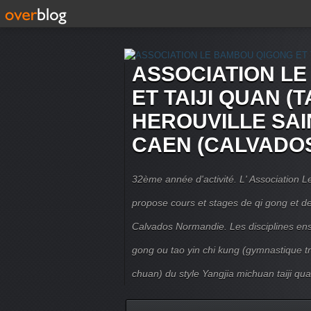
ASSOCIATION L
ET TAIJI QUAN (T
HEROUVILLE SAI
CAEN (CALVADO
32ème année d'activité. L' Association
propose cours et stages de qi gong et de 
Calvados Normandie. Les disciplines ense
gong ou tao yin chi kung (gymnastique trad
chuan) du style Yangjia michuan taiji qua