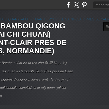
E BAMBOU QIGONG
AI CHI CHUAN)
NT-CLAIR PRES DE
S, NORMANDIE)
 Le Bambou (Cai yin fa ren zhu 財 因 法 人 竹)
taiji quan à Hérouville Saint Clair près de Caen
ignées d'origine chinoise sont : le dao yin qi
itionnelle chinoise) et le taiji quan (tai chi
n.