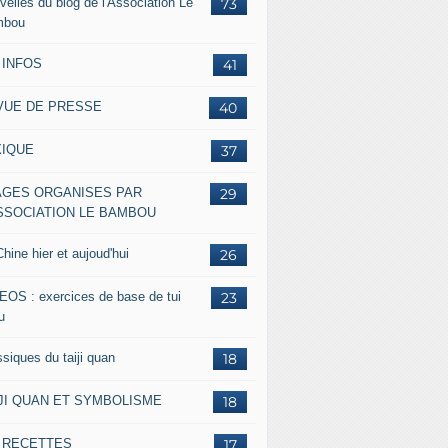
velles du blog de l'Association Le
73
mbou
 INFOS
41
VUE DE PRESSE
40
XIQUE
37
AGES ORGANISES PAR
29
ASSOCIATION LE BAMBOU
hine hier et aujoud'hui
26
EOS : exercices de base de tui
23
u
siques du taiji quan
18
IJI QUAN ET SYMBOLISME
18
s RECETTES
17