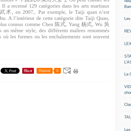
Nou
Il a recensé 129 catégories dans les arts martiaux
Ba
术, en 2007,. Par exemple, le Taiji quan n’est
u. A l’intérieur de cette catégorie dite Taiji Quan,
Les
s, les plus connus comme Chen 陈式, Yang 杨式, Wu 吳
même style, des différents maîtres renommés
RE
es où les formes ou les enchaînements sont souvent
LE
ST
L'
Repost
0
La C
VID
sho
Clas
TA
Le