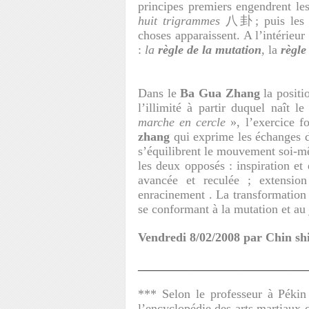
principes premiers engendrent l
huit trigrammes
八卦; puis le
choses apparaissent. A l’intérieur 
:
la
règle de la mutation
, la
règle
Dans le
Ba Gua Zhang
la positio
l’illimité à partir duquel naît l
marche en cercle
», l’exercice 
zhang
qui exprime les échanges
s’équilibrent le mouvement soi-m
les deux opposés : inspiration et 
avancée et reculée ; extension
enracinement . La transformation 
se conformant à la mutation et au
Vendredi 8/02/2008 par Chin sh
___________________________
*** Selon le professeur à Pék
l’encyclopédie des arts marti