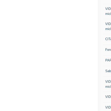
VID
mic
VID
mic
CIT
Fen
PA
Sab
VID
mic
VID
VID