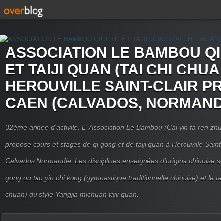
ASSOCIATION LE BAMBOU Q
ET TAIJI QUAN (TAI CHI CHUA
HEROUVILLE SAINT-CLAIR P
CAEN (CALVADOS, NORMAND
32ème année d'activité. L' Association Le Bambou (Cai yin fa ren
propose cours et stages de qi gong et de taiji quan à Hérouville Sain
Calvados Normandie. Les disciplines enseignées d'origine chinoise son
gong ou tao yin chi kung (gymnastique traditionnelle chinoise) et le tai
chuan) du style Yangjia michuan taiji quan.