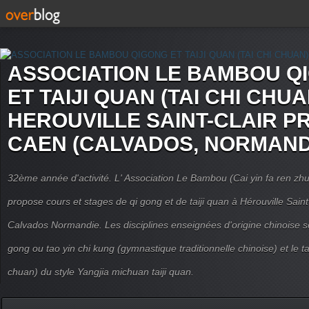
ASSOCIATION LE BAMBOU Q
ET TAIJI QUAN (TAI CHI CHUA
HEROUVILLE SAINT-CLAIR P
CAEN (CALVADOS, NORMAND
32ème année d'activité. L' Association Le Bambou (Cai yin fa ren
propose cours et stages de qi gong et de taiji quan à Hérouville Sain
Calvados Normandie. Les disciplines enseignées d'origine chinoise son
gong ou tao yin chi kung (gymnastique traditionnelle chinoise) et le tai
chuan) du style Yangjia michuan taiji quan.