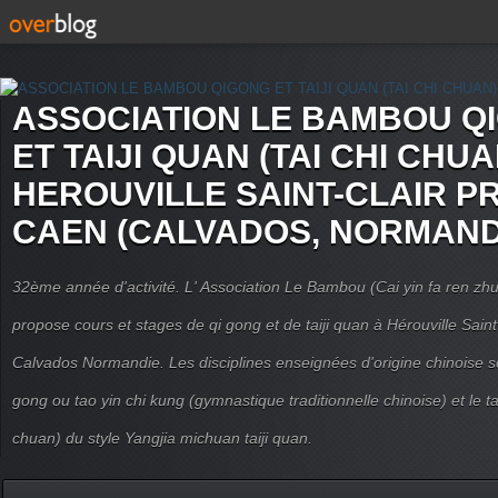
ASSOCIATION LE BAMBOU Q
ET TAIJI QUAN (TAI CHI CHUA
HEROUVILLE SAINT-CLAIR P
CAEN (CALVADOS, NORMAND
32ème année d'activité. L' Association Le Bambou (Cai yin fa ren
propose cours et stages de qi gong et de taiji quan à Hérouville Sain
Calvados Normandie. Les disciplines enseignées d'origine chinoise son
gong ou tao yin chi kung (gymnastique traditionnelle chinoise) et le tai
chuan) du style Yangjia michuan taiji quan.