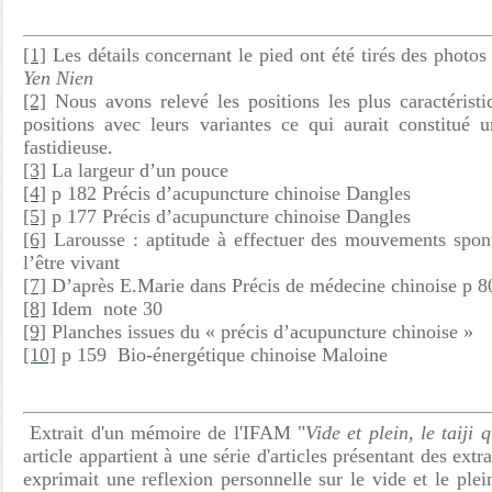
[1]
Les détails concernant le pied ont été tirés des photos
Yen Nien
[2]
Nous avons relevé les positions les plus caractéristi
positions avec leurs variantes ce qui aurait constitué
fastidieuse.
[3]
La largeur d’un pouce
[4]
p 182 Précis d’acupuncture chinoise Dangles
[5]
p 177 Précis d’acupuncture chinoise Dangles
[6]
Larousse : aptitude à effectuer des mouvements spont
l’être vivant
[7]
D’après E.Marie dans Précis de médecine chinoise p 8
[8]
Idem note 30
[9]
Planches issues du « précis d’acupuncture chinoise »
[10]
p 159 Bio-énergétique chinoise Maloine
Extrait d'un mémoire de l'IFAM "
Vide et plein, le taiji
article appartient à une série d'articles présentant des extr
exprimait une reflexion personnelle sur le vide et le plei