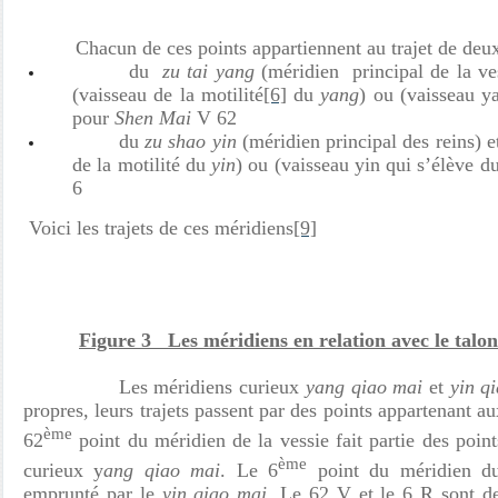
Chacun de ces points appartiennent au trajet de deu
du
zu tai yang
(méridien principal de la ve
(vaisseau de la motilité
[6]
du
yang
) ou (vaisseau y
pour
Shen Mai
V
62
du
zu shao yin
(méridien principal des reins) 
de la motilité du
yin
) ou (vaisseau yin qui s’élève d
6
Voici les trajets de ces méridiens
[9]
Figure 3 Les méridiens en relation avec le talon
Les méridiens curieux
yang qiao mai
et
yin q
propres, leurs trajets passent par des points appartenant a
ème
62
point du méridien de la vessie fait partie des point
ème
curieux y
ang qiao
mai
. Le 6
point du méridien du 
emprunté par le
yin qiao mai
. Le 62 V et le 6 R sont d