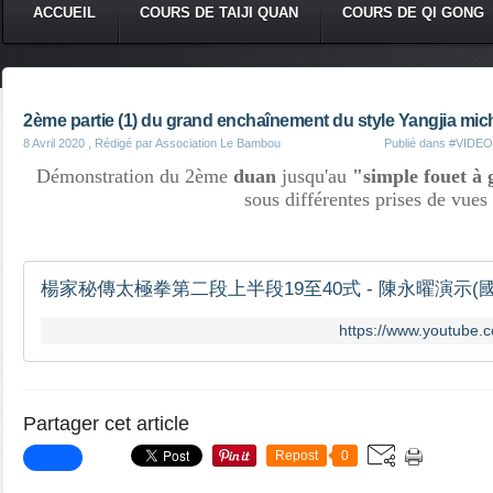
ACCUEIL
COURS DE TAIJI QUAN
COURS DE QI GONG
2ème partie (1) du grand enchaînement du style Yangjia mich
8 Avril 2020
, Rédigé par Association Le Bambou
Publié dans
#VIDEOS
Démonstration du 2ème
duan
jusqu'au
"simple fouet à
sous différentes prises de vues
楊家秘傳太極拳第二段上半段19至40式 - 陳永曜演示(
https://www.youtube
Partager cet article
Repost
0