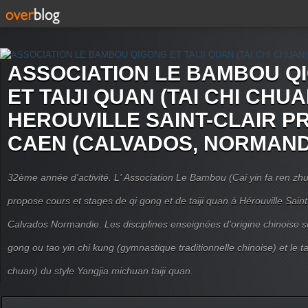
ASSOCIATION LE BAMBOU Q
ET TAIJI QUAN (TAI CHI CHUA
HEROUVILLE SAINT-CLAIR P
CAEN (CALVADOS, NORMAND
32ème année d'activité. L' Association Le Bambou (Cai yin fa ren
propose cours et stages de qi gong et de taiji quan à Hérouville Sain
Calvados Normandie. Les disciplines enseignées d'origine chinoise son
gong ou tao yin chi kung (gymnastique traditionnelle chinoise) et le tai
chuan) du style Yangjia michuan taiji quan.