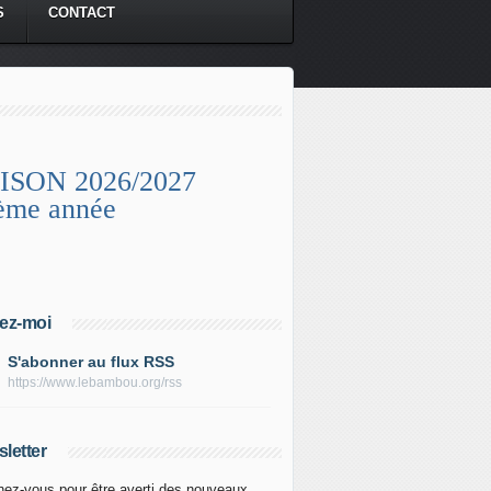
S
CONTACT
ISON 2026/2027
ème année
ez-moi
S'abonner au flux RSS
https://www.lebambou.org/rss
letter
ez-vous pour être averti des nouveaux