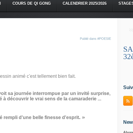
N
COURS DE QI GONG
CALENDRIER 2025/2026
STAGE
Publié dans
#POESIE
SA
32
essin animé c'est tellement bien fait.
Suiv
it sa journée interrompue par un invité surprise,
é à découvrir le vrai sens de la camaraderie ...
. »
 rempli d'une belle finesse d'esprit
News
Abonn