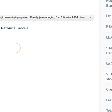
Nou
Ba
Les
Stage de taiji quan et qi gong avec Claudy jeanmougin ; 8 et 9 février 2014 Hérouville Saint-Clair
RE
Retour à l'accueil
LE
ST
L'
La C
VID
sho
Clas
Le
TA