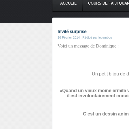
ACCUEIL
COURS DE TAIJI QUA
Invité surprise
16 Février 2014
, Rédigé par lebambou
Voici un message de Dominique :
Un petit bijou de d
«Quand un vieux moine ermite vo
il est involontairement convi
C'est un dessin animé