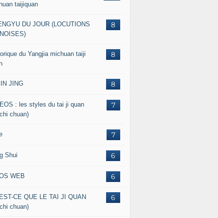
huan taijiquan
ENGYU DU JOUR (LOCUTIONS
8
NOISES)
orique du Yangjia michuan taiji
8
n
JIN JING
8
EOS : les styles du tai ji quan
7
 chi chuan)
e
7
g Shui
6
FOS WEB
6
EST-CE QUE LE TAI JI QUAN
6
 chi chuan)