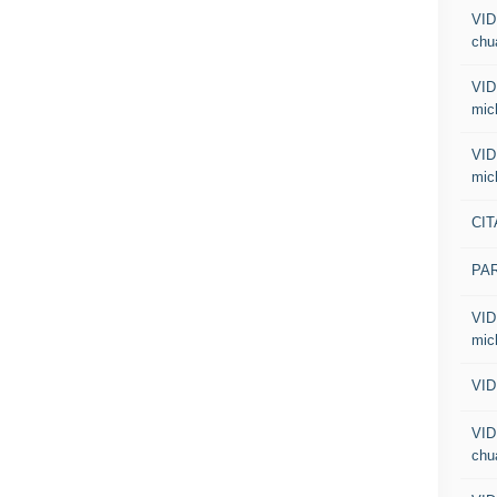
VID
chua
VID
mic
VID
mic
CIT
PA
VID
mic
VID
VID
chua