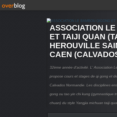
ASSOCIATION L
ET TAIJI QUAN (T
HEROUVILLE SAI
CAEN (CALVADO
32ème année d'activité. L' Association
propose cours et stages de qi gong et de 
Calvados Normandie. Les disciplines ense
gong ou tao yin chi kung (gymnastique trad
chuan) du style Yangjia michuan taiji qua