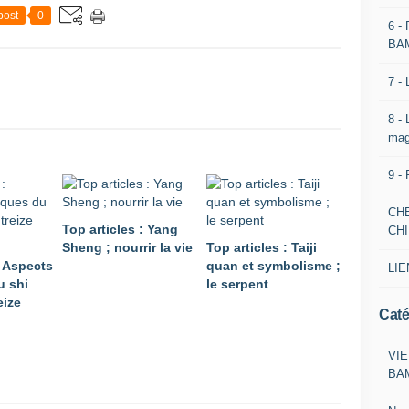
post
0
6 -
BA
7 -
8 -
mag
9 -
CH
Top articles : Yang
CH
Sheng ; nourrir la vie
Top articles : Taiji
: Aspects
quan et symbolisme ;
LIE
u shi
le serpent
eize
Caté
VIE
BA