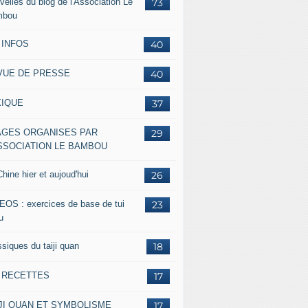
velles du blog de l'Association Le
73
mbou
 INFOS
40
VUE DE PRESSE
40
XIQUE
37
AGES ORGANISES PAR
29
ASSOCIATION LE BAMBOU
hine hier et aujoud'hui
26
EOS : exercices de base de tui
23
u
siques du taiji quan
18
s RECETTES
17
IJI QUAN ET SYMBOLISME
17