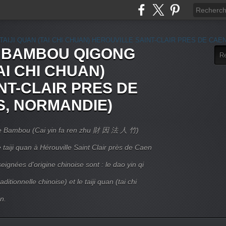
E BAMBOU QIGONG
AI CHI CHUAN)
NT-CLAIR PRES DE
S, NORMANDIE)
 Le Bambou (Cai yin fa ren zhu 財 因 法 人 竹)
taiji quan à Hérouville Saint Clair près de Caen
ignées d'origine chinoise sont : le dao yin qi
itionnelle chinoise) et le taiji quan (tai chi
n.