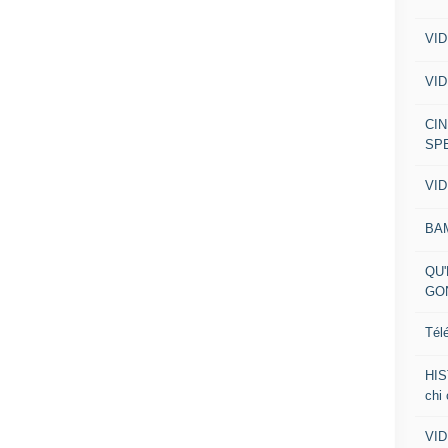
VID
VID
CIN
SP
VID
BA
QU'
GO
Tél
HIS
chi
VID