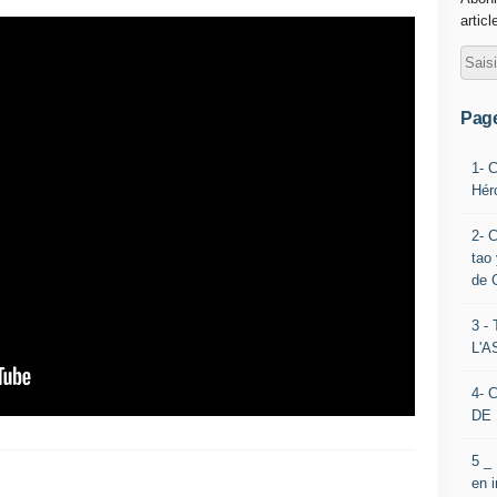
articl
Pag
1- 
Hér
2- 
tao 
de 
3 
L'
4- 
DE 
5 _
en 