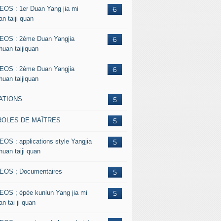
EOS : 1er Duan Yang jia mi
6
n taiji quan
EOS : 2ème Duan Yangjia
6
huan taijiquan
EOS : 2ème Duan Yangjia
6
huan taijiquan
ATIONS
5
ROLES DE MAÎTRES
5
EOS : applications style Yangjia
5
huan taiji quan
EOS ; Documentaires
5
EOS ; épée kunlun Yang jia mi
5
n tai ji quan