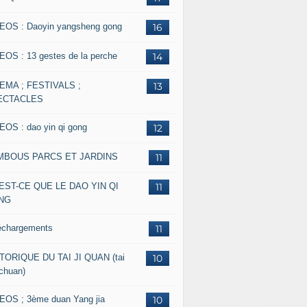
EOS : Daoyin yangsheng gong
16
EOS : 13 gestes de la perche
14
EMA ; FESTIVALS ;
13
ECTACLES
EOS : dao yin qi gong
12
MBOUS PARCS ET JARDINS
11
EST-CE QUE LE DAO YIN QI
11
NG
échargements
11
TORIQUE DU TAI JI QUAN (tai
10
 chuan)
EOS ; 3ème duan Yang jia
10