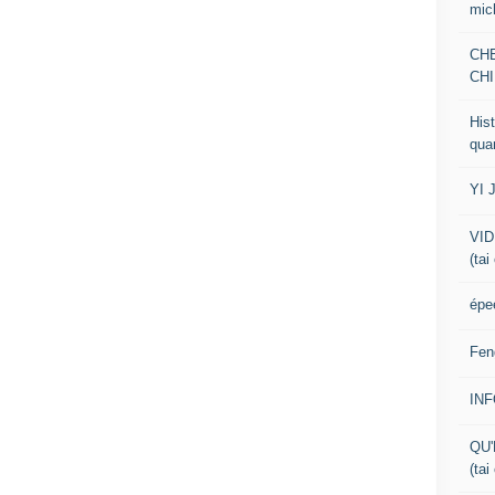
mic
CH
CHI
Hist
qua
YI 
VID
(tai
épe
Fen
IN
QU'
(tai