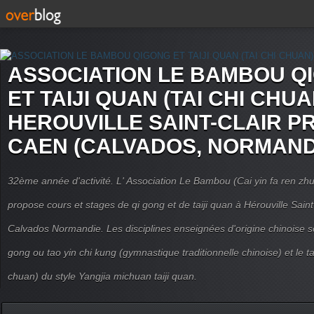
ASSOCIATION LE BAMBOU Q
ET TAIJI QUAN (TAI CHI CHUA
HEROUVILLE SAINT-CLAIR P
CAEN (CALVADOS, NORMAND
32ème année d'activité. L' Association Le Bambou (Cai yin fa ren
propose cours et stages de qi gong et de taiji quan à Hérouville Sain
Calvados Normandie. Les disciplines enseignées d'origine chinoise son
gong ou tao yin chi kung (gymnastique traditionnelle chinoise) et le tai
chuan) du style Yangjia michuan taiji quan.