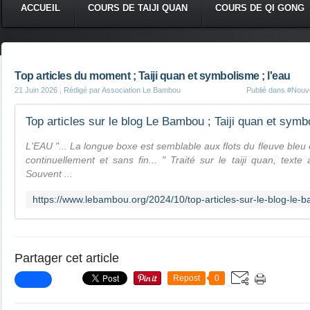
ACCUEIL
COURS DE TAIJI QUAN
COURS DE QI GONG
Top articles du moment ; Taiji quan et symbolisme ; l'eau
21 Juin 2026
, Rédigé par Association Le Bambou
Publié dans
#Nouve
L'EAU "... La longue boxe est semblable aux flots du fleuve bleu
continuellement et sans fin... " Traité sur le taiji quan, tex
Souvent ...
Partager cet article
Repost
0